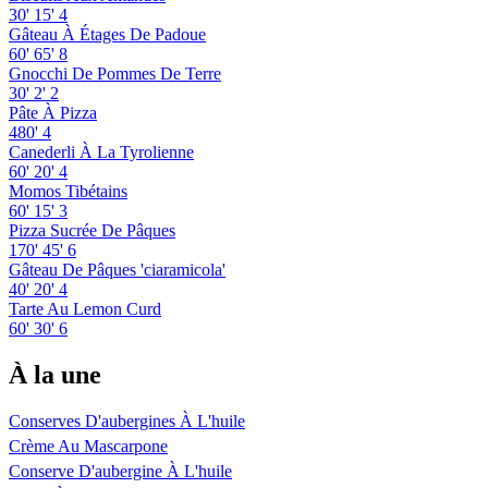
30'
15'
4
Gâteau À Étages De Padoue
60'
65'
8
Gnocchi De Pommes De Terre
30'
2'
2
Pâte À Pizza
480'
4
Canederli À La Tyrolienne
60'
20'
4
Momos Tibétains
60'
15'
3
Pizza Sucrée De Pâques
170'
45'
6
Gâteau De Pâques 'ciaramicola'
40'
20'
4
Tarte Au Lemon Curd
60'
30'
6
À la une
Conserves D'aubergines À L'huile
Crème Au Mascarpone
Conserve D'aubergine À L'huile