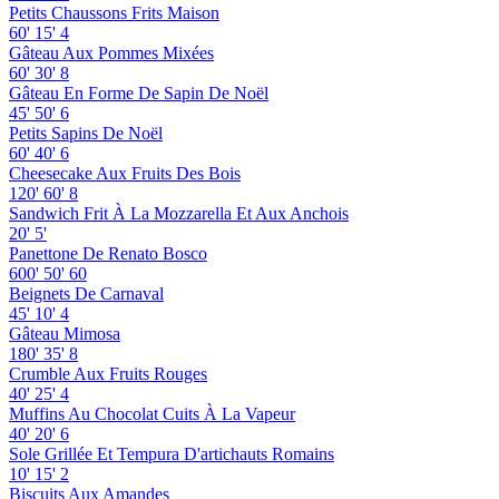
Petits Chaussons Frits Maison
60'
15'
4
Gâteau Aux Pommes Mixées
60'
30'
8
Gâteau En Forme De Sapin De Noël
45'
50'
6
Petits Sapins De Noël
60'
40'
6
Cheesecake Aux Fruits Des Bois
120'
60'
8
Sandwich Frit À La Mozzarella Et Aux Anchois
20'
5'
Panettone De Renato Bosco
600'
50'
60
Beignets De Carnaval
45'
10'
4
Gâteau Mimosa
180'
35'
8
Crumble Aux Fruits Rouges
40'
25'
4
Muffins Au Chocolat Cuits À La Vapeur
40'
20'
6
Sole Grillée Et Tempura D'artichauts Romains
10'
15'
2
Biscuits Aux Amandes