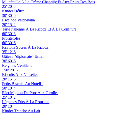
Millefeuille À La Crème Chantilly Et Aux Fruits Des Bois
25'
20'
5
Kinder Délice
30'
30'
6
Escalope Valdostana
20'
15'
2
Tarte Italienne À La Ricotta Et À La Confiture
60'
30'
8
Profiteroles
60'
30'
6
Raviolis Sucrés À La Ricotta
35'
12'
6
Gâteau "diplomate" Italien
30'
60'
6
Beignets Vénitiens
150'
20'
6
Biscuits Aux Noisettes
20'
15'
6
Petits Biscuits Au Nutella
50'
10'
4
Filet Mignon De Porc Aux Girolles
25'
10'
2
Légumes Frits À La Romaine
20'
10'
4
Kinder Tranche Au Lait