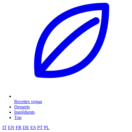
Recettes vegan
Desserts
Ingrédients
Top
IT
EN
FR
DE
ES
PT
PL