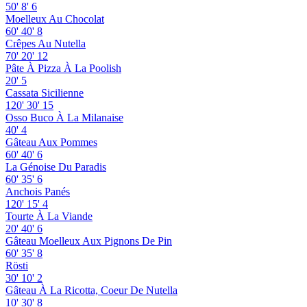
50'
8'
6
Moelleux Au Chocolat
60'
40'
8
Crêpes Au Nutella
70'
20'
12
Pâte À Pizza À La Poolish
20'
5
Cassata Sicilienne
120'
30'
15
Osso Buco À La Milanaise
40'
4
Gâteau Aux Pommes
60'
40'
6
La Génoise Du Paradis
60'
35'
6
Anchois Panés
120'
15'
4
Tourte À La Viande
20'
40'
6
Gâteau Moelleux Aux Pignons De Pin
60'
35'
8
Rösti
30'
10'
2
Gâteau À La Ricotta, Coeur De Nutella
10'
30'
8