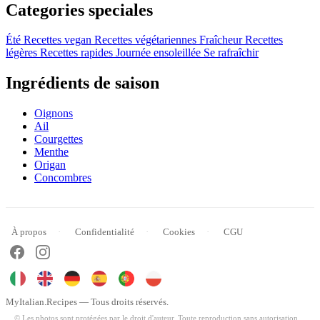
Categories speciales
Été
Recettes vegan
Recettes végétariennes
Fraîcheur
Recettes
légères
Recettes rapides
Journée ensoleillée
Se rafraîchir
Ingrédients de saison
Oignons
Ail
Courgettes
Menthe
Origan
Concombres
À propos
Confidentialité
Cookies
CGU
MyItalian.Recipes — Tous droits réservés.
© Les photos sont protégées par le droit d'auteur. Toute reproduction sans autorisation