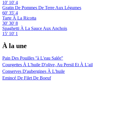
10'
10'
4
Gratin De Pommes De Terre Aux Légumes
60'
35'
4
Tarte À La Ricotta
30'
30'
8
Spaghetti À La Sauce Aux Anchois
15'
10'
1
À la une
Pain Des Pouilles ''à L'eau Salée''
Courgettes À L'huile D'olive, Au Persil Et À L'ail
Conserves D'aubergines À L'huile
Emincé De Filet De Boeuf