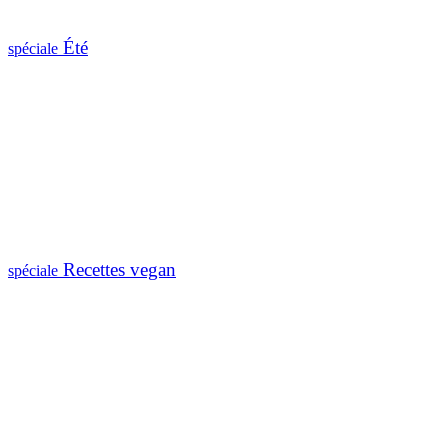
Été
spéciale
Recettes vegan
spéciale