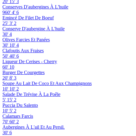
20'
15'
3
Conserves D'aubergines À L'huile
960'
4'
6
Emincé De Filet De Boeuf
25'
3'
2
Conserve D'aubergine À L'huile
30'
4
Olives Farcies Et Panées
30'
10'
4
Clafoutis Aux Fraises
50'
40'
6
Liqueur De Cerises - Cherry
60'
10
Burger De Courgettes
20'
8'
3
Soupe Au Lait De Coco Et Aux Champignons
10'
10'
2
Salade De Trévise À La Poêle
5'
15'
2
Puccia Du Salento
10'
5'
2
Calamars Farcis
70'
60'
2
Aubergines À L'ail Et Au Persil.
30'
6