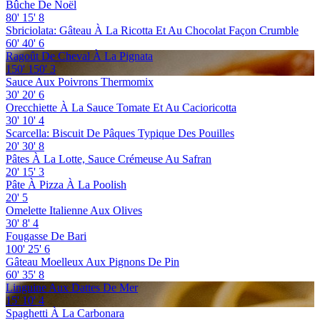
Bûche De Noël
80'
15'
8
Sbriciolata: Gâteau À La Ricotta Et Au Chocolat Façon Crumble
60'
40'
6
Ragoût De Cheval À La Pignata
150'
150'
3
Sauce Aux Poivrons Thermomix
30'
20'
6
Orecchiette À La Sauce Tomate Et Au Cacioricotta
30'
10'
4
Scarcella: Biscuit De Pâques Typique Des Pouilles
20'
30'
8
Pâtes À La Lotte, Sauce Crémeuse Au Safran
20'
15'
3
Pâte À Pizza À La Poolish
20'
5
Omelette Italienne Aux Olives
30'
8'
4
Fougasse De Bari
100'
25'
6
Gâteau Moelleux Aux Pignons De Pin
60'
35'
8
Linguine Aux Dattes De Mer
15'
10'
4
Spaghetti À La Carbonara