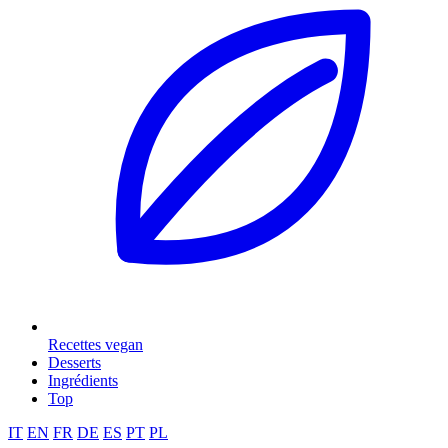
Recettes vegan
Desserts
Ingrédients
Top
IT
EN
FR
DE
ES
PT
PL