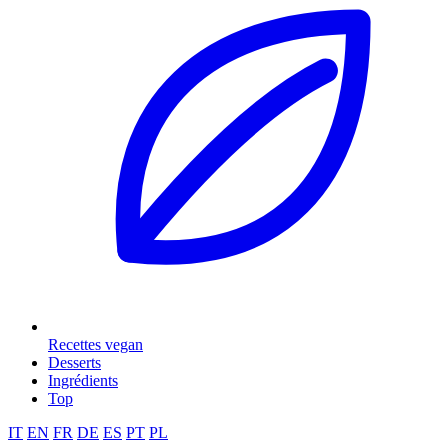
Recettes vegan
Desserts
Ingrédients
Top
IT
EN
FR
DE
ES
PT
PL