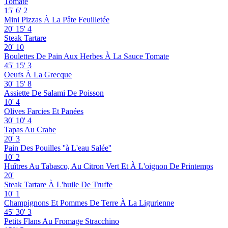
Tomate
15'
6'
2
Mini Pizzas À La Pâte Feuilletée
20'
15'
4
Steak Tartare
20'
10
Boulettes De Pain Aux Herbes À La Sauce Tomate
45'
15'
3
Oeufs À La Grecque
30'
15'
8
Assiette De Salami De Poisson
10'
4
Olives Farcies Et Panées
30'
10'
4
Tapas Au Crabe
20'
3
Pain Des Pouilles ''à L'eau Salée''
10'
2
Huîtres Au Tabasco, Au Citron Vert Et À L'oignon De Printemps
20'
Steak Tartare À L'huile De Truffe
10'
1
Champignons Et Pommes De Terre À La Ligurienne
45'
30'
3
Petits Flans Au Fromage Stracchino