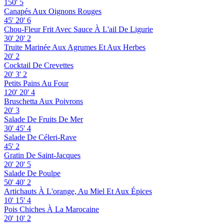
150'
5
Canapés Aux Oignons Rouges
45'
20'
6
Chou-Fleur Frit Avec Sauce À L'ail De Ligurie
30'
20'
2
Truite Marinée Aux Agrumes Et Aux Herbes
20'
2
Cocktail De Crevettes
20'
3'
2
Petits Pains Au Four
120'
20'
4
Bruschetta Aux Poivrons
20'
3
Salade De Fruits De Mer
30'
45'
4
Salade De Céleri-Rave
45'
2
Gratin De Saint-Jacques
20'
20'
5
Salade De Poulpe
50'
40'
2
Artichauts À L'orange, Au Miel Et Aux Épices
10'
15'
4
Pois Chiches À La Marocaine
20'
10'
2