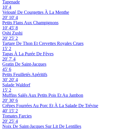
Tapenade
10'
4
Velouté De Courgettes À La Menthe
20'
10'
4
Petits Flans Aux Champignons
10'
45'
8
Oshi Zushi
20'
25'
2
Tartare De Thon Et Crevettes Royales Crues
15'
2
Tapas À La Purée De Fèves
20'
7'
4
Gratin De Saint-Jacques
45'
6
Petits Feuilletés Apéritifs
30'
20'
4
Salade Waldorf
15'
2
Muffins Salés Aux Petits Pois Et Au Jambon
20'
30'
6
Crêpes Fourrées Au Porc Et À La Salade De Trévise
40'
15'
2
Tomates Farcies
20'
25'
4
Noix De Saint-Jacques Sur Lit De Lentilles