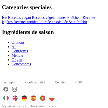
Categories speciales
Été
Recettes vegan
Recettes végétariennes
Fraîcheur
Recettes
légères
Recettes rapides
Journée ensoleillée
Se rafraîchir
Ingrédients de saison
Oignons
Ail
Courgettes
Menthe
Origan
Concombres
À propos
Confidentialité
Cookies
CGU
MyItalian.Recipes — Tous droits réservés.