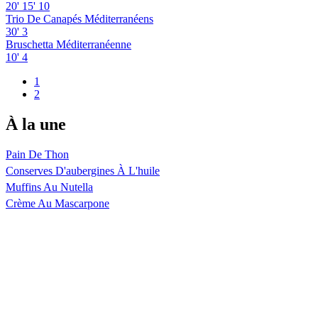
20'
15'
10
Trio De Canapés Méditerranéens
30'
3
Bruschetta Méditerranéenne
10'
4
1
2
À la une
Pain De Thon
Conserves D'aubergines À L'huile
Muffins Au Nutella
Crème Au Mascarpone