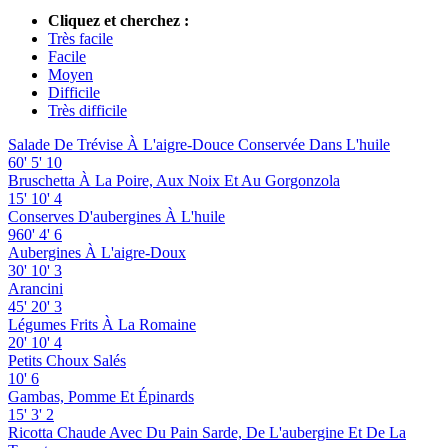
Cliquez et cherchez :
Très facile
Facile
Moyen
Difficile
Très difficile
Salade De Trévise À L'aigre-Douce Conservée Dans L'huile
60'
5'
10
Bruschetta À La Poire, Aux Noix Et Au Gorgonzola
15'
10'
4
Conserves D'aubergines À L'huile
960'
4'
6
Aubergines À L'aigre-Doux
30'
10'
3
Arancini
45'
20'
3
Légumes Frits À La Romaine
20'
10'
4
Petits Choux Salés
10'
6
Gambas, Pomme Et Épinards
15'
3'
2
Ricotta Chaude Avec Du Pain Sarde, De L'aubergine Et De La