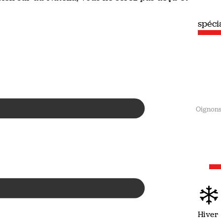
spéciale
spéc
Été
Oignon
Hiver