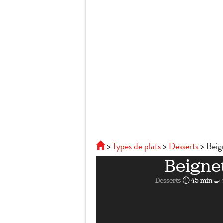
Types de plats
Desserts
Beig
Beigne
Desserts
⏱ 45 min
🍳