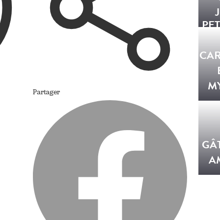
PET
CA
MY
Partager
GÂ
A