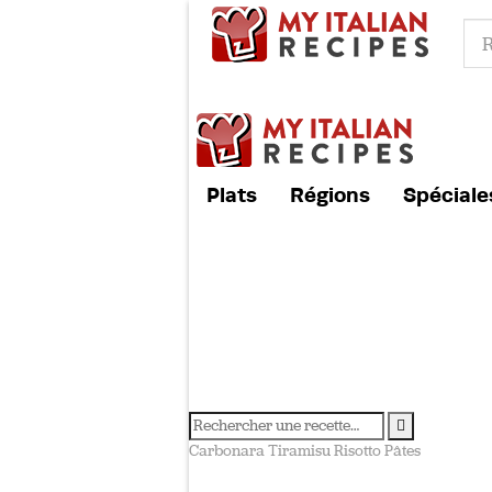
Plats
Régions
Spéciale
Carbonara
Tiramisu
Risotto
Pâtes