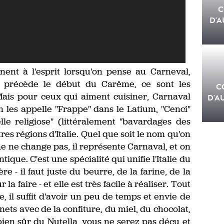
C
D'A
ent à l'esprit lorsqu'on pense au Carneval,
i précède le début du Carême, ce sont les
C
 Mais pour ceux qui aiment cuisiner, Carnaval
D'A
 les appelle "Frappe" dans le Latium, "Cenci"
e religiose" (littéralement "bavardages des
res régions d'Italie. Quel que soit le nom qu'on
e ne change pas, il représente Carnaval, et on
ique. C'est une spécialité qui unifie l'Italie du
e - il faut juste du beurre, de la farine, de la
la faire - et elle est très facile à réaliser. Tout
e, il suffit d'avoir un peu de temps et envie de
ets avec de la confiture, du miel, du chocolat,
ien sûr du Nutella, vous ne serez pas déçu et