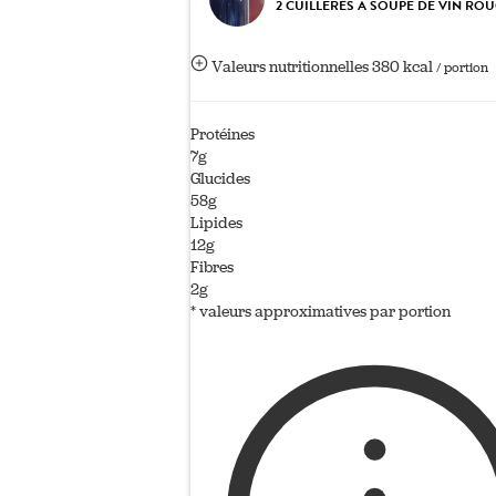
2 CUILLÈRES À SOUPE DE VIN RO
Valeurs nutritionnelles
380 kcal
/ portion
Protéines
7g
Glucides
58g
Lipides
12g
Fibres
2g
* valeurs approximatives par portion