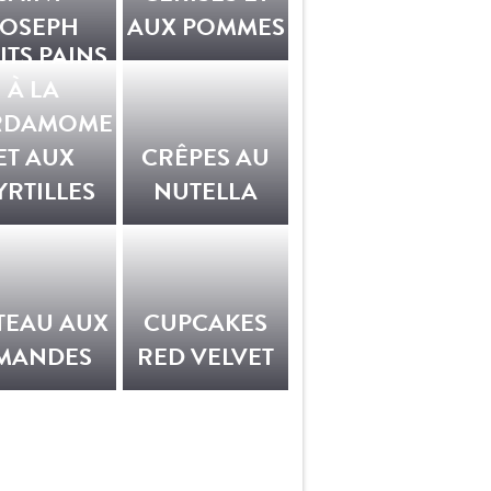
JOSEPH
AUX POMMES
ITS PAINS
À LA
RDAMOME
ET AUX
CRÊPES AU
RTILLES
NUTELLA
TEAU AUX
CUPCAKES
MANDES
RED VELVET