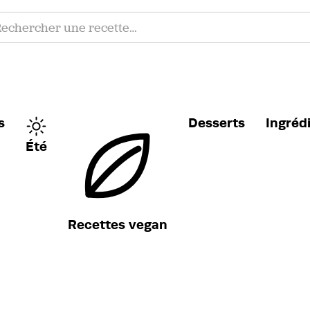
s
Desserts
Ingréd
Été
Recettes vegan