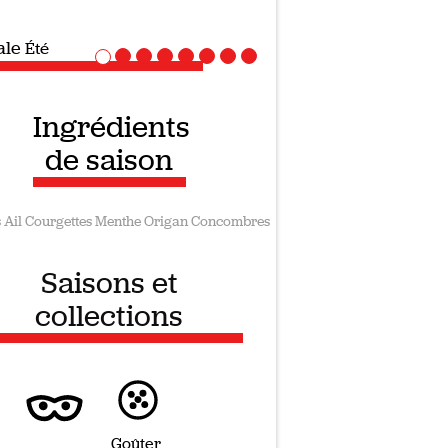
iale
Recettes vegan
Ingrédients
de saison
s
Ail
Courgettes
Menthe
Origan
Concombres
Saisons et
collections
Goûter