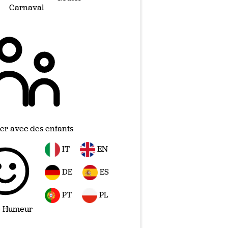
Carnaval
er avec des enfants
IT
EN
DE
ES
PT
PL
 Humeur