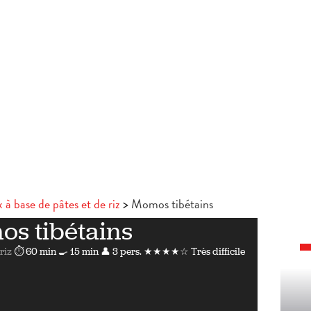
 à base de pâtes et de riz
Momos tibétains
s tibétains
riz
⏱ 60 min
🍳 15 min
👤 3 pers.
★★★★☆ Très difficile