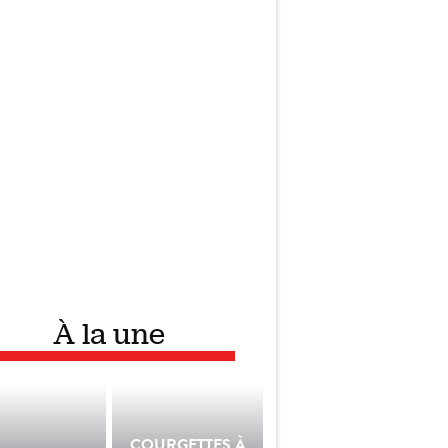
À la une
COURGETTES À