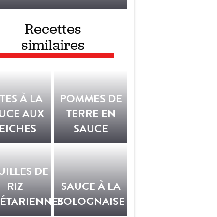
Recettes
similaires
TES À LA
POMMES DE
UCE AUX
TERRE EN
EICHES
SAUCE
ILLES DE
RIZ
SAUCE À LA
ÉTARIENNES
BOLOGNAISE