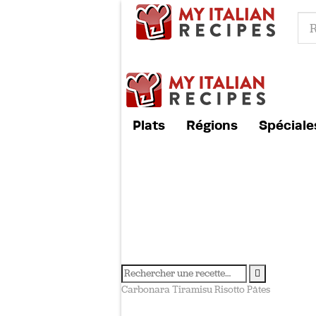
Plats
Régions
Spéciale
Carbonara
Tiramisu
Risotto
Pâtes