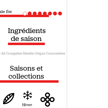
ale
Recettes vegan
Ingrédients
de saison
s
Ail
Courgettes
Menthe
Origan
Concombres
Saisons et
collections
Hiver