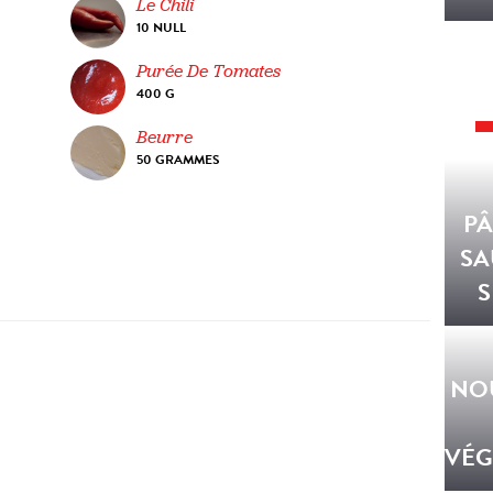
Le Chili
10 NULL
Purée De Tomates
400 G
Beurre
50 GRAMMES
PÂ
SA
S
NOU
VÉG