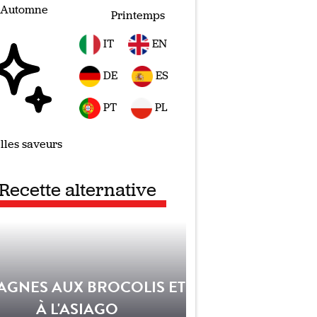
Automne
Printemps
IT
EN
DE
ES
PT
PL
lles saveurs
Recette alternative
AGNES AUX BROCOLIS ET
À L'ASIAGO