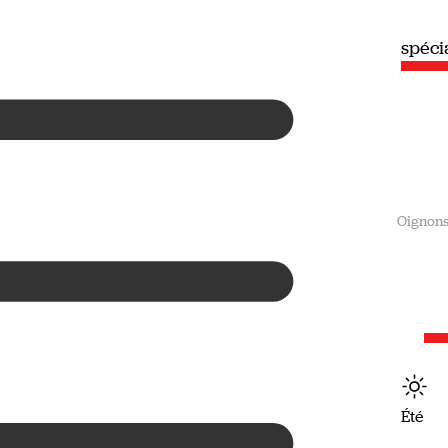
spéciale
spéci
Été
Oignon
Été