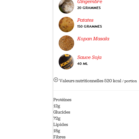
Gingembre
20 GRAMMES
Patates
150 GRAMMES
Kopan Masala
Sauce Soja
40 ML
Valeurs nutritionnelles
520 kcal
/ portion
Protéines
12g
Glucides
72g
Lipides
18g
Fibres