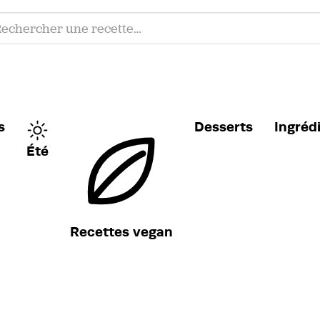
s
Desserts
Ingréd
Été
Recettes vegan