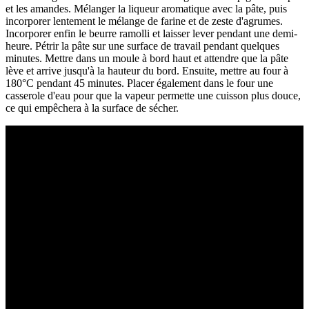
et les amandes. Mélanger la liqueur aromatique avec la pâte, puis
incorporer lentement le mélange de farine et de zeste d'agrumes.
Incorporer enfin le beurre ramolli et laisser lever pendant une demi-
heure. Pétrir la pâte sur une surface de travail pendant quelques
minutes. Mettre dans un moule à bord haut et attendre que la pâte
lève et arrive jusqu'à la hauteur du bord. Ensuite, mettre au four à
180°C pendant 45 minutes. Placer également dans le four une
casserole d'eau pour que la vapeur permette une cuisson plus douce,
ce qui empêchera à la surface de sécher.