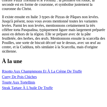
célèbre Pinza Triestina et le Presnitz : la première est ronde, la
seconde est en forme de couronne, et symbolise justement la
couronne du Christ.
Il existe ensuite en Italie 3 types de Pizzas de Pâques non levées.
Jusqu'à présent, nous vous avons mentionné toutes les variantes
levées. Parmi les non levées, mentionnons certainement la très
célèbre torta Pasqualina, typiquement ligure mais largement préparée
aussi en dehors de la région. Elle se prépare avec de la pâte
feuilletée, des herbes, des œufs. Mentionnons ensuite la scarcella des
Pouilles, une sorte de biscuit décoré sur le dessus, avec un œuf au
centre, et la Cuddura, très similaire à la Scarcella, mais d'origine
sicilienne.
À la une
Risotto Aux Champignons Et À La Crème De Truffe
Curry De Pois Chiches
Tourte Aux Tortellinis
Steak Tartare À L'huile De Truffe