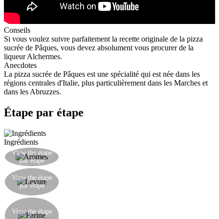
Conseils
Si vous voulez suivre parfaitement la recette originale de la pizza
sucrée de Pâques, vous devez absolument vous procurer de la
liqueur Alchermes.
Anecdotes
La pizza sucrée de Pâques est une spécialité qui est née dans les
régions centrales d'Italie, plus particulièrement dans les Marches et
dans les Abruzzes.
Étape par étape
Ingrédients
Mélanger les arômes dans la liqueur et laisser
View the étape
par étape
infuser pendant une demi-heure.
Dissoudre la levure dans 100 ml d'eau tiède avec
View the étape
une cuillère à café de sucre et laisser fermenter
par étape
pendant 5 minutes.
Mélanger 100g de farine avec l'eau et la levure
pour former une petite boule. Laisser lever une
View the étape