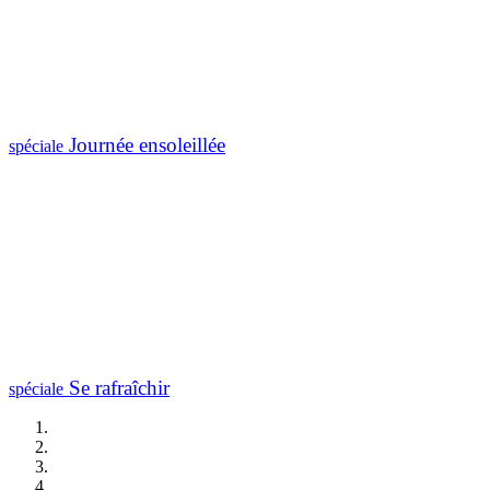
Journée ensoleillée
spéciale
Se rafraîchir
spéciale