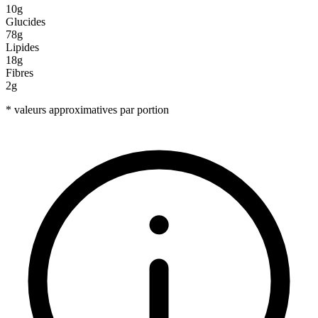
10g
Glucides
78g
Lipides
18g
Fibres
2g
* valeurs approximatives par portion