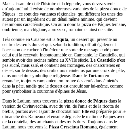
Mais laissant de côté l'histoire et la légende, vous devez savoir
qu'aujourd'hui il existe de nombreuses variantes de la pizza douce de
Pâques : ce sont des variantes régionales, qui diffèrent les unes des
autres par un ingrédient ou un détail même minime, qui devient
néanmoins caractéristique. On aura donc la pizza de Pâques ternane,
ombrienne, marchigiane, abruzzese, romaine et ainsi de suite.
Très connue en Calabre est la
Squta
, un dessert qui présente au
centre des œufs durs et qui, selon la tradition, offrait également
l'occasion de cacher à l'intérieur une sorte de message codé pour
celui qui la recevait. Incontournable en Campanie, le Casatiello, qui
semble avoir des racines même au XVIIe siècle.
Le Casatiello
n'est
pas sucré, mais salé, et contient des fromages, des charcuteries en
dés et, sur le dessus, des œufs durs maintenus par une croix de pâte,
dans une claire symbolique religieuse.
Dans le Tortano
en
revanche, toujours campanien, on trouve des œufs durs émiettés
dans la pâte, tandis que le dessert est enroulé sur lui-même, comme
pour symboliser la couronne d'épines de Jésus.
Dans le Latium, nous trouvons la
pizza douce de Pâques
dans la
version de Civitavecchia, avec du vin, de l'anis et de la ricotta de
brebis, parfois avec l'ajout de chocolat noir. Elle est préparée pour le
dimanche des Rameaux et ensuite dégustée le matin de Pâques avec
de la coratella, des artichauts et des œufs durs. Toujours dans le
Latium, nous trouvons la
Pizza Cresciuta Romana
, également