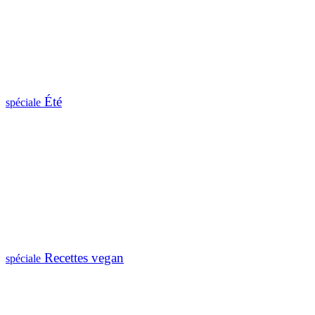
Été
spéciale
Recettes vegan
spéciale