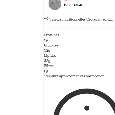
150 GRAMMES
Valeurs nutritionnelles
520 kcal
/ portion
Protéines
9g
Glucides
52g
Lipides
32g
Fibres
2g
* valeurs approximatives par portion