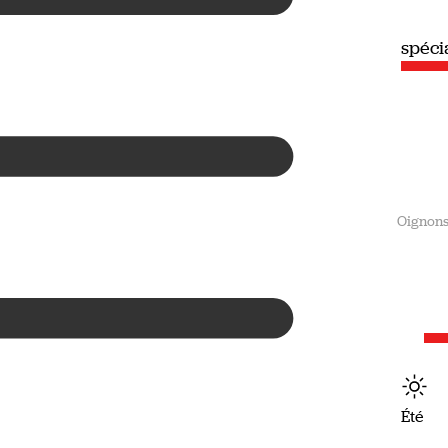
spéciale
spéc
Été
Oignon
Été