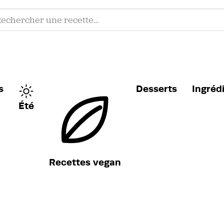
s
Desserts
Ingréd
Été
Recettes vegan