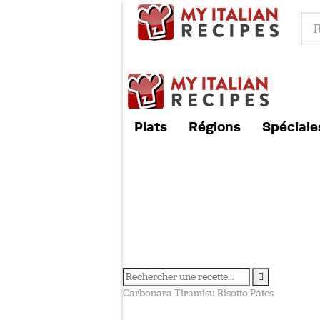
Plats
Régions
Spéciale
Carbonara
Tiramisu
Risotto
Pâtes