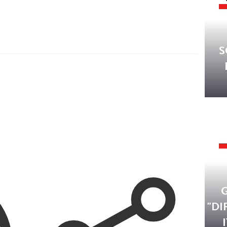
S
"DI