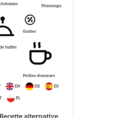
Automne
Printemps
Goûter
de buffet
Petites douceurs
T
EN
DE
ES
T
PL
Recette alternative