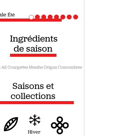
iale
Recettes vegan
Ingrédients
de saison
s
Ail
Courgettes
Menthe
Origan
Concombres
Saisons et
collections
Hiver