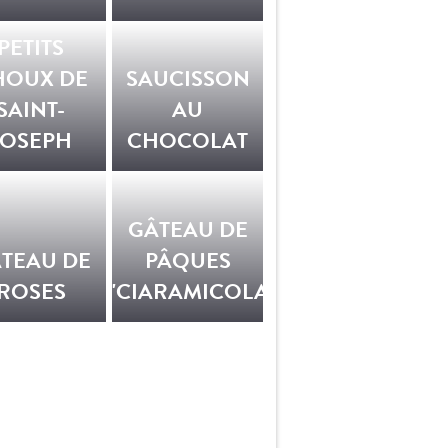
PETITS
HOUX DE
SAUCISSON
SAINT-
AU
JOSEPH
CHOCOLAT
GÂTEAU DE
TEAU DE
PÂQUES
ROSES
'CIARAMICOLA'