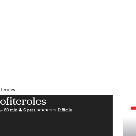
iteroles
ofiteroles
🍳 30 min
👤 6 pers.
★★★☆☆ Difficile