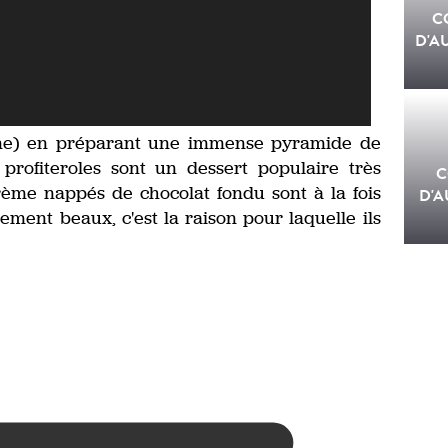
C
D'A
ême) en préparant une immense pyramide de
s profiteroles sont un dessert populaire très
C
rème nappés de chocolat fondu sont à la fois
D'A
ment beaux, c'est la raison pour laquelle ils