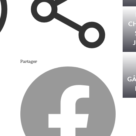
C
Partager
GÂ