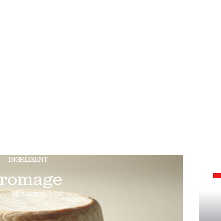
INGRÉDIENT
fromage
43 recettes