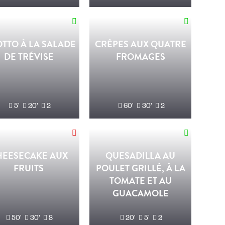
OTTO À LA SALADE
CRÊPES AUX QUATRE
DE TRÉVISE
FROMAGES
5'
20'
2
60'
30'
2
HEESECAKE AUX
QUESADILLA AU
FRUITS
POULET GRILLÉ, À LA
TOMATE ET AU
GUACAMOLE
50'
30'
8
20'
5'
2