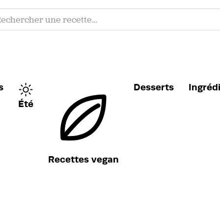
s
Desserts
Ingréd
Été
Recettes vegan