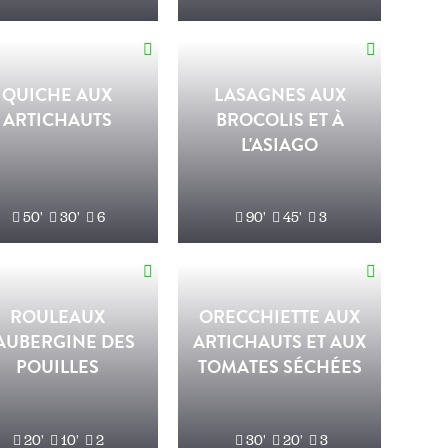
QUICHE AUX
LASAGNES AUX
ARTICHAUTS
BROCOLIS ET À
L'ASIAGO
50'
30'
6
90'
45'
3
ROULEAUX
ORECCHIETTE AUX
'AUBERGINE DES
ARTICHAUTS ET AUX
POUILLES
TOMATES SÉCHÉES
20'
10'
2
30'
20'
3