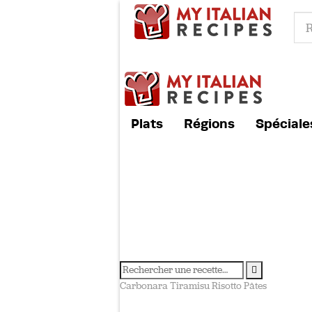
Plats
Régions
Spéciale
Carbonara
Tiramisu
Risotto
Pâtes