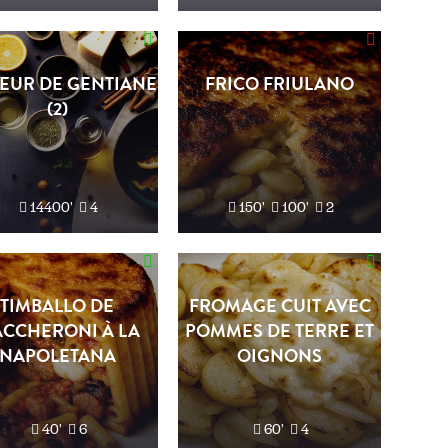
EUR DE GENTIANE
FRICO FRIULANO
(2)
14400'
4
150'
100'
2
TIMBALLO DE
FROMAGE CUIT AVEC
CCHERONI À LA
POMMES DE TERRE ET
NAPOLETANA
OIGNONS
40'
6
60'
4