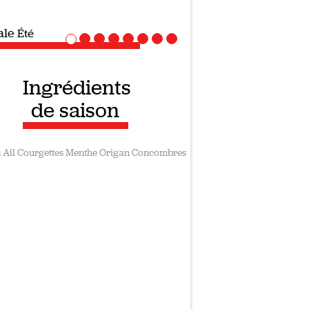
ale
Recettes vegan
Ingrédients
de saison
s
Ail
Courgettes
Menthe
Origan
Concombres