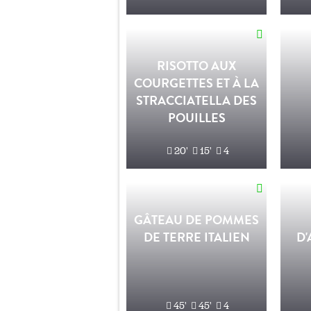
RISOTTO AUX
COURGETTES ET À LA
STRACCIATELLA DES
POUILLES
20'
15'
4
GÂTEAU DE POMMES
DE TERRE ITALIEN
D
45'
45'
4