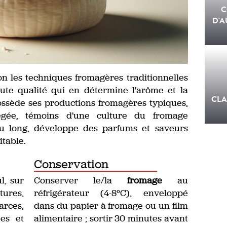
C
D'A
on les techniques fromagères traditionnelles
aute qualité qui en détermine l'arôme et la
CLA
ssède ses productions fromagères typiques,
égée, témoins d'une culture du fromage
 ou long, développe des parfums et saveurs
itable.
Conservation
l, sur
Conserver le/la
fromage
au
tures,
réfrigérateur (4-8°C), enveloppé
arces,
dans du papier à fromage ou un film
ées et
alimentaire ; sortir 30 minutes avant