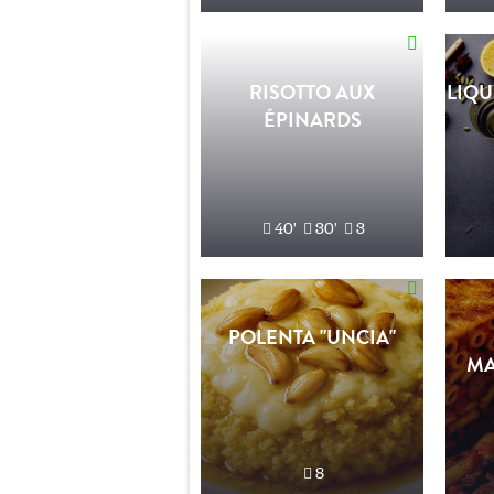
RISOTTO AUX
LIQU
ÉPINARDS
40'
30'
3
POLENTA "UNCIA"
MA
8