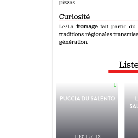
pizzas.
Curiosité
Le/La
fromage
fait partie du 
traditions régionales transmis
génération.
List
PUCCIA DU SALENTO
SA
10'
5'
2