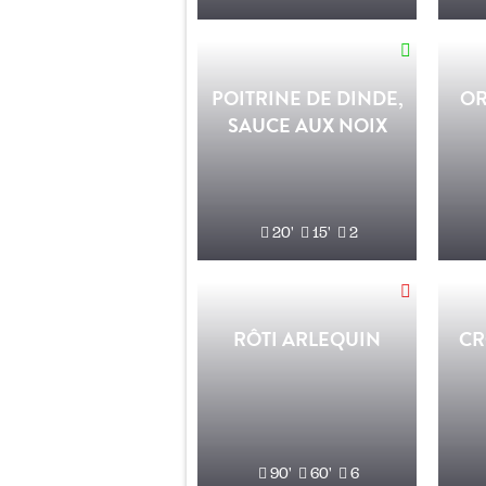
POITRINE DE DINDE,
OR
SAUCE AUX NOIX
20'
15'
2
RÔTI ARLEQUIN
CR
90'
60'
6