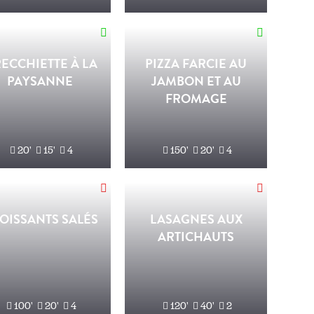
ECCHIETTE À LA
PIZZA FARCIE AU
PAYSANNE
JAMBON ET AU
FROMAGE
20'
15'
4
150'
20'
4
OISSANTS SALÉS
LASAGNES AUX
ARTICHAUTS
100'
20'
4
120'
40'
2