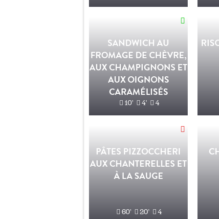
SANDWICH AU
RIS
FROMAGE DE CHÈVRE,
AUX CHAMPIGNONS ET
AUX OIGNONS
CARAMÉLISÉS
10'
4'
4
PÂTES PIZZOCCHERI
C
AUX CHANTERELLES ET
À LA SAUGE
60'
20'
4