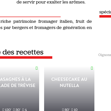
de servir pour exalter les arômes.
spéci
riche patrimoine fromager italien, fruit de
es par bergers et fromagers de génération en
e des recettes
Oignon
LASAGNES À LA
CHEESECAKE AU
LADE DE TRÉVISE
NUTELLA
120'
30'
4
80'
10