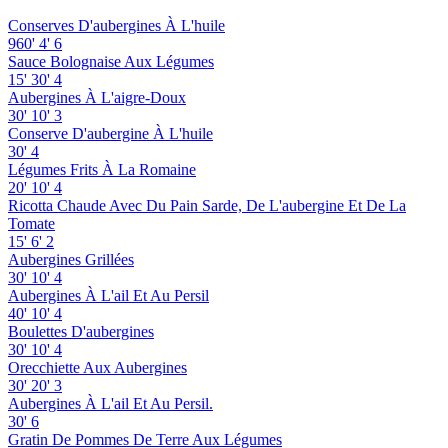
Conserves D'aubergines À L'huile
960'
4'
6
Sauce Bolognaise Aux Légumes
15'
30'
4
Aubergines À L'aigre-Doux
30'
10'
3
Conserve D'aubergine À L'huile
30'
4
Légumes Frits À La Romaine
20'
10'
4
Ricotta Chaude Avec Du Pain Sarde, De L'aubergine Et De La
Tomate
15'
6'
2
Aubergines Grillées
30'
10'
4
Aubergines À L'ail Et Au Persil
40'
10'
4
Boulettes D'aubergines
30'
10'
4
Orecchiette Aux Aubergines
30'
20'
3
Aubergines À L'ail Et Au Persil.
30'
6
Gratin De Pommes De Terre Aux Légumes