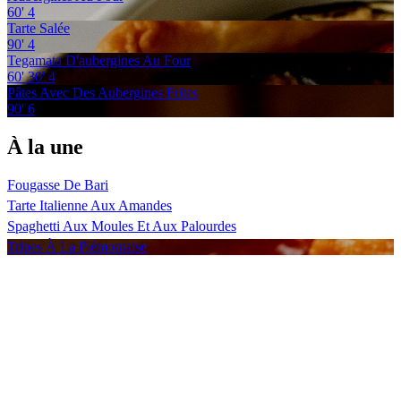
60'
4
Tarte Salée
90'
4
Tegamata D'aubergines Au Four
60'
30'
4
Pâtes Avec Des Aubergines Frites
90'
6
À la une
Fougasse De Bari
Tarte Italienne Aux Amandes
Spaghetti Aux Moules Et Aux Palourdes
Tripes À La Piémontaise