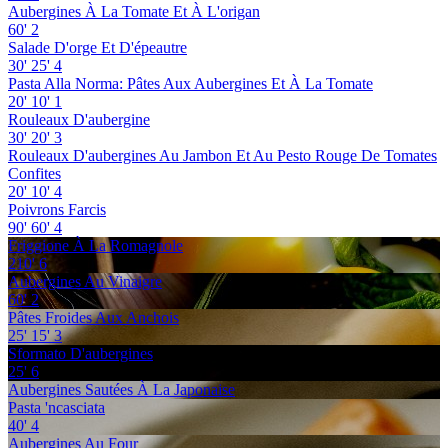
Aubergines À La Tomate Et À L'origan
60'
2
Salade D'orge Et D'épeautre
30'
25'
4
Pasta Alla Norma: Pâtes Aux Aubergines Et À La Tomate
20'
10'
1
Rouleaux D'aubergine
30'
20'
3
Rouleaux D'aubergines Au Jambon Et Au Pesto Rouge De Tomates
Confites
20'
10'
4
Poivrons Farcis
90'
60'
4
Friggione À La Romagnole
210'
6
Aubergines Au Vinaigre
60'
2
Pâtes Froides Aux Anchois
25'
15'
3
Sformato D'aubergines
25'
6
Aubergines Sautées À La Japonaise
Pasta 'ncasciata
40'
4
Aubergines Au Four