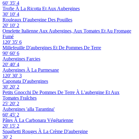
60'
35'
4
Trofie À La Ricotta Et Aux Aubergines
30'
10'
4
Rouleaux D'aubergine Des Pouilles
20'
10'
2
Omelette Italienne Aux Aubergines, Aux Tomates Et Au Fromage
Fumé
120'
35'
6
Millefeuille D'aubergines Et De Pommes De Terre
90'
60'
6
Aubergines Farcies
20'
40'
4
Aubergines À La Parmesane
120'
30'
3
Caponata D'aubergines
30'
20'
2
Petits Gnocchi De Pommes De Terre À L'aubergine Et Aux
Tomates Fraîches
25'
20'
2
Aubergines 'alla Tarantina'
60'
45'
2
Pâtes À La Carbonara Végétarienne
20'
15'
2
Spaghetti Rouges À La Crème D'aubergine
30'
2