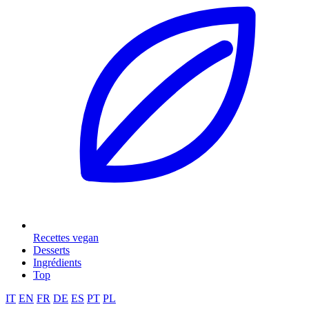
Recettes vegan
Desserts
Ingrédients
Top
IT
EN
FR
DE
ES
PT
PL