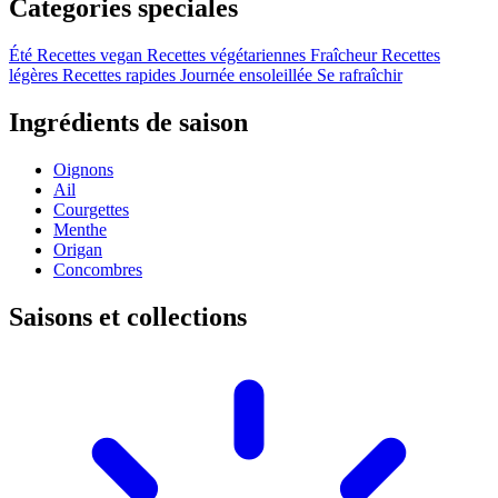
Categories speciales
Été
Recettes vegan
Recettes végétariennes
Fraîcheur
Recettes
légères
Recettes rapides
Journée ensoleillée
Se rafraîchir
Ingrédients de saison
Oignons
Ail
Courgettes
Menthe
Origan
Concombres
Saisons et collections