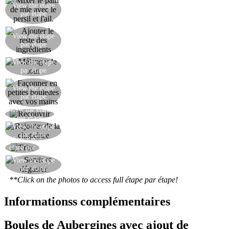
View the étape
Mixer le pain de mie avec le persil et l'ail.
par étape
View the étape
Ajouter le reste des ingrédients.
par étape
View the étape
Mélanger le tout.
par étape
View the étape
Façonner en petites boulettes avec vos mains.
par étape
View the étape
Bien recouvrir les boules avec la chapelure.
par étape
View the étape
Rajouter de la chapelure si nécessaire.
par étape
View the
Faire frire dans l'huile chaude.
étape par
étape
View the étape
Servir et déguster.
par étape
**Click on the photos to access full étape par étape!
Informationss complémentaires
Boules de Aubergines avec ajout de