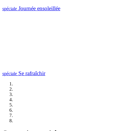
Journée ensoleillée
spéciale
Se rafraîchir
spéciale