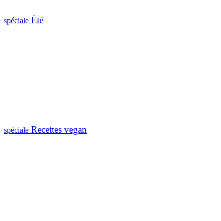
Été
spéciale
Recettes vegan
spéciale