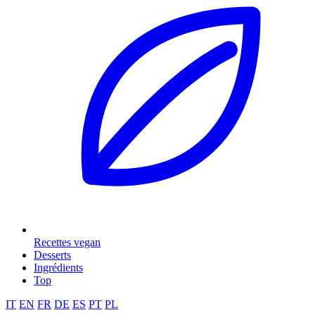
Recettes vegan
Desserts
Ingrédients
Top
IT
EN
FR
DE
ES
PT
PL