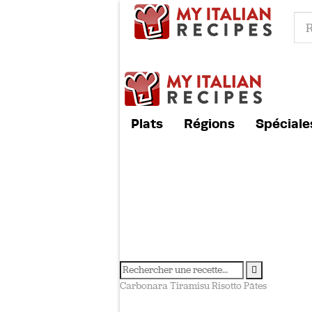
Plats
Régions
Spéciale
Carbonara
Tiramisu
Risotto
Pâtes