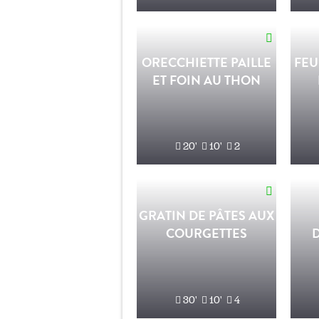
ORECCHIETTE PAILLE
FEU
ET FOIN AU THON
20'
10'
2
GRATIN DE PÂTES AUX
COURGETTES
30'
10'
4