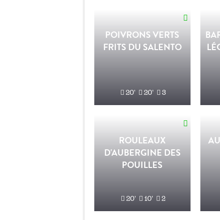
POIVRONS VERTS
BAR
FRITS DU SALENTO
LÉ
20'
20'
3
ROULEAUX
AU
D'AUBERGINE DES
POUILLES
20'
10'
2