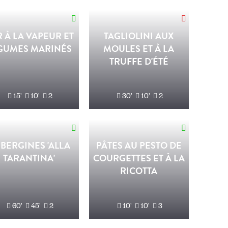
 À LA VAPEUR ET
TAGLIOLINI AUX
GUMES MARINÉS
MOULES ET À LA
TRUFFE D'ÉTÉ
15'
10'
2
30'
10'
2
BERGINES 'ALLA
PÂTES AU PESTO DE
TARANTINA'
COURGETTES ET À LA
RICOTTA
60'
45'
2
10'
10'
3