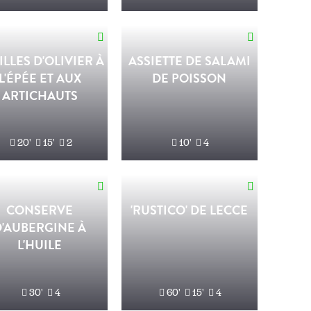
ILLES D'OLIVIER À
ASSIETTE DE SALAMI
L'ÉPÉE ET AUX
DE POISSON
ARTICHAUTS
20'
15'
2
10'
4
CONSERVE
'RUSTICO' DE LECCE
D'AUBERGINE À
L'HUILE
30'
4
60'
15'
4