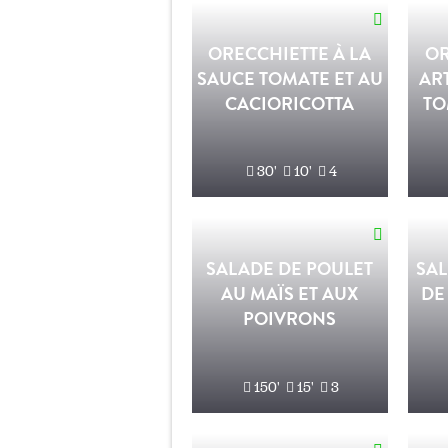
ORECCHIETTE À LA
OR
SAUCE TOMATE ET AU
AR
CACIORICOTTA
TO
30'
10'
4
SALADE DE POULET
SA
AU MAÏS ET AUX
DE
POIVRONS
150'
15'
3