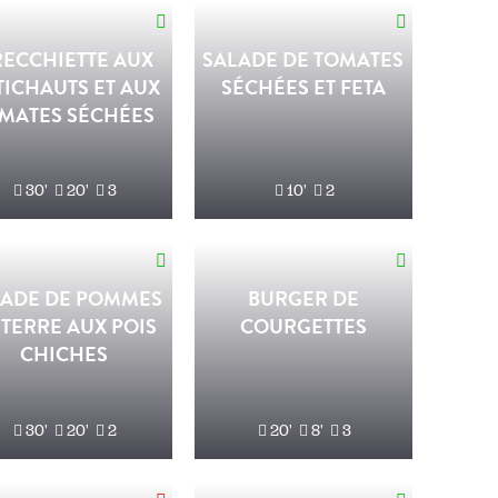
ECCHIETTE AUX
SALADE DE TOMATES
TICHAUTS ET AUX
SÉCHÉES ET FETA
MATES SÉCHÉES
30'
20'
3
10'
2
LADE DE POMMES
BURGER DE
 TERRE AUX POIS
COURGETTES
CHICHES
30'
20'
2
20'
8'
3