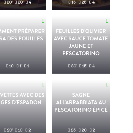
20'
20'
4
15'
25'
4
MENT PRÉPARER
FEUILLES D'OLIVIER
SA DES POUILLES
AVEC SAUCE TOMATE
JAUNE ET
PESCATORINO
10'
1'
1
30'
15'
4
VETTES AVEC DES
SAGNE
ÈGES D'ESPADON
ALL'ARRABBIATA AU
PESCATORINO ÉPICÉ
20'
10'
2
25'
20'
2