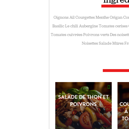
Oignons
Ail
Courgettes
Menthe
Origan
Co
Basilic
Le chili
Aubergine
Tomates cerises
Tomates cuivrées
Poivrons verts
Des noiset
Noisettes
Salade
Mûres
Fr
SALADE DE THON ET
POIVRONS
COU
À
TO