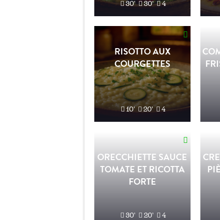
30'
30'
4
RISOTTO AUX
COM
COURGETTES
FRI
10'
20'
4
ORECCHIETTE SAUCE
CRE
TOMATE ET RICOTTA
PI
FORTE
30'
20'
4