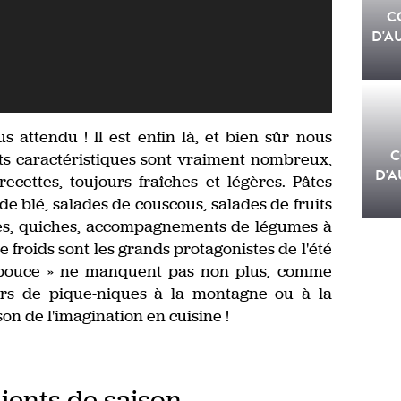
C
D'A
 attendu ! Il est enfin là, et bien sûr nous
C
nts caractéristiques sont vraiment nombreux,
D'A
ettes, toujours fraîches et légères. Pâtes
 de blé, salades de couscous, salades de fruits
ées, quiches, accompagnements de légumes à
roids sont les grands protagonistes de l'été
le pouce » ne manquent pas non plus, comme
ors de pique-niques à la montagne ou à la
aison de l'imagination en cuisine !
ients de saison