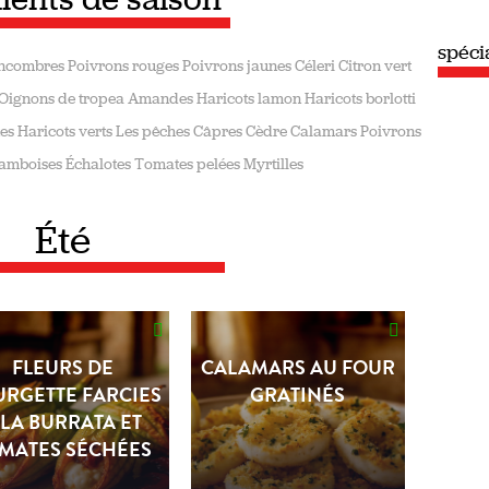
spéci
ncombres
Poivrons rouges
Poivrons jaunes
Céleri
Citron vert
Oignons de tropea
Amandes
Haricots lamon
Haricots borlotti
tes
Haricots verts
Les pêches
Câpres
Cèdre
Calamars
Poivrons
amboises
Échalotes
Tomates pelées
Myrtilles
Été
FLEURS DE
CALAMARS AU FOUR
RGETTE FARCIES
GRATINÉS
 LA BURRATA ET
MATES SÉCHÉES