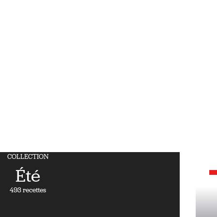
COLLECTION
Été
493 recettes