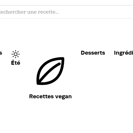
s
Desserts
Ingréd
Été
Recettes vegan