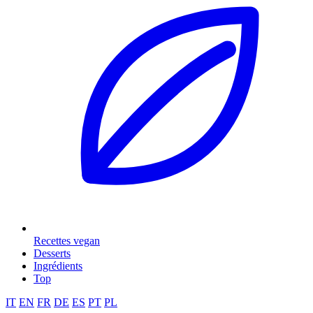
Recettes vegan
Desserts
Ingrédients
Top
IT
EN
FR
DE
ES
PT
PL