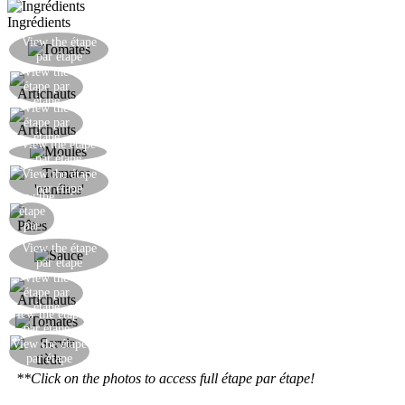
Ingrédients
Faire cuire les tomates cerises avec du sel, du
View the étape
par étape
sucre et de l'origan.
View the
Sortir les artichauts du pot.
étape par
étape
View the
Couper les artichauts en quatre.
étape par
étape
View the étape
Chauffer les moules jusqu'à ce qu'elles s'ouvrent.
par étape
View the étape
Voici les tomates 'confites'.
par étape
View the
étape
Faire cuire les pâtes.
par
étape
Ajouter les pâtes dans la poêle où vous avez fait
View the étape
par étape
cuire les tomates. Ajouter les moules.
View the
Ajouter les artichauts.
étape par
étape
View the étape
Ajouter les tomates. Mélanger le tout.
par étape
View the étape
Servir les pâtes tièdes.
par étape
**Click on the photos to access full étape par étape!