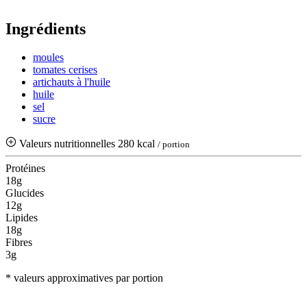
Ingrédients
moules
tomates cerises
artichauts à l'huile
huile
sel
sucre
Valeurs nutritionnelles
280 kcal
/ portion
Protéines
18g
Glucides
12g
Lipides
18g
Fibres
3g
* valeurs approximatives par portion