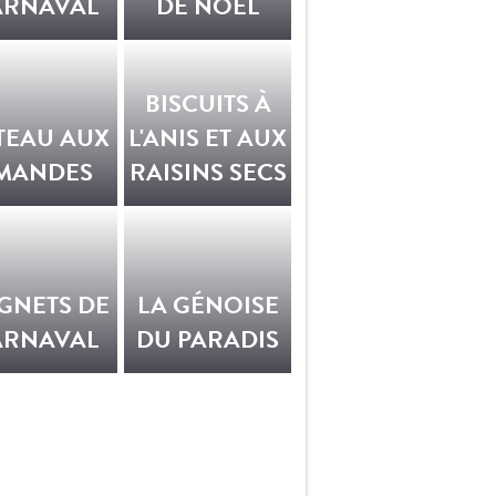
ARNAVAL
DE NOËL
BISCUITS À
TEAU AUX
L'ANIS ET AUX
MANDES
RAISINS SECS
GNETS DE
LA GÉNOISE
ARNAVAL
DU PARADIS