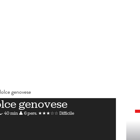
olce genovese
lce genovese
🍳 40 min
👤 6 pers.
★★★☆☆ Difficile