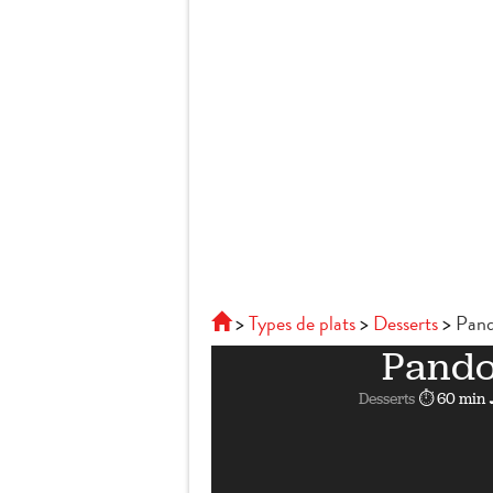
Types de plats
Desserts
Pand
Pando
Desserts
⏱ 60 min