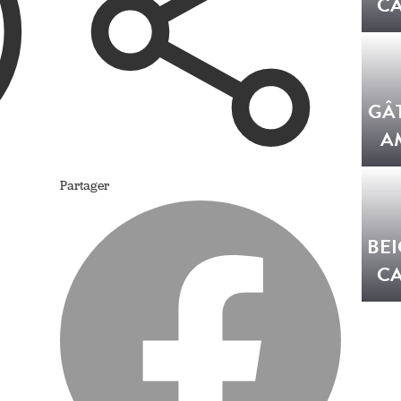
C
GÂ
A
Partager
BEI
C