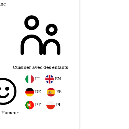
mne
Cuisiner avec des enfants
IT
EN
DE
ES
PT
PL
 Humeur