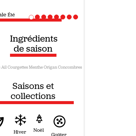
iale
Recettes vegan
Ingrédients
de saison
s
Ail
Courgettes
Menthe
Origan
Concombres
Saisons et
collections
Noël
Hiver
Goûter