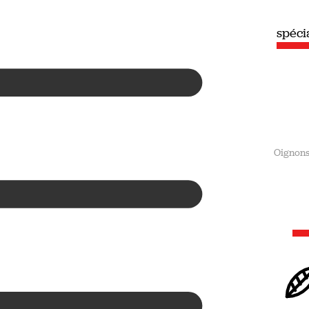
spéciale
spéc
Été
Oignon