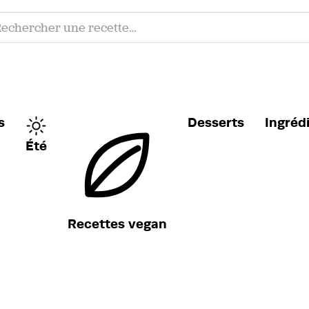
s
Desserts
Ingréd
Été
Recettes vegan