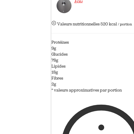
Eau
Valeurs nutritionnelles
520 kcal
/ portion
Protéines
9g
Glucides
78g
Lipides
18g
Fibres
2g
* valeurs approximatives par portion