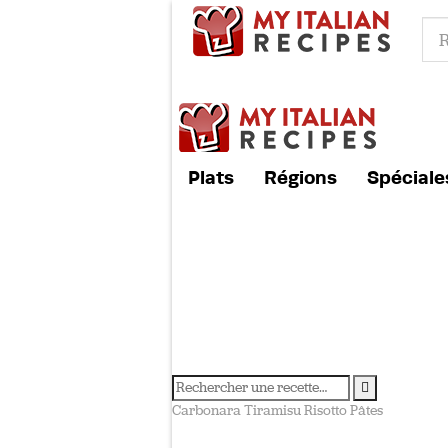
Plats
Régions
Spéciale
Carbonara
Tiramisu
Risotto
Pâtes