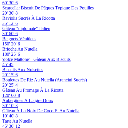
60'
30'
6
Scarcella: Biscuit De Pâques Typique Des Pouilles
20'
30'
8
Raviolis Sucrés À La Ricotta
35'
12'
6
Gâteau "diplomate" Italien
30'
60'
6
Beignets Vénitiens
150'
20'
6
Brioche Au Nutella
180'
25'
6
'dolce Mattone' - Gâteau Aux Biscuits
45'
45
Biscuits Aux Noisettes
20'
15'
6
Boulettes De Riz Au Nutella (Arancini Sucrés)
20'
25'
4
Gâteau Au Fromage À La Ricotta
120'
60'
8
Aubergines À L'aigre-Doux
30'
10'
3
Gâteau À La Noix De Coco Et Au Nutella
10'
40'
8
Tarte Au Nutella
45'
30'
12