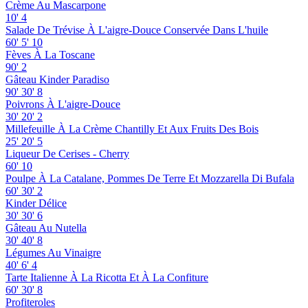
Crème Au Mascarpone
10'
4
Salade De Trévise À L'aigre-Douce Conservée Dans L'huile
60'
5'
10
Fèves À La Toscane
90'
2
Gâteau Kinder Paradiso
90'
30'
8
Poivrons À L'aigre-Douce
30'
20'
2
Millefeuille À La Crème Chantilly Et Aux Fruits Des Bois
25'
20'
5
Liqueur De Cerises - Cherry
60'
10
Poulpe À La Catalane, Pommes De Terre Et Mozzarella Di Bufala
60'
30'
2
Kinder Délice
30'
30'
6
Gâteau Au Nutella
30'
40'
8
Légumes Au Vinaigre
40'
6'
4
Tarte Italienne À La Ricotta Et À La Confiture
60'
30'
8
Profiteroles