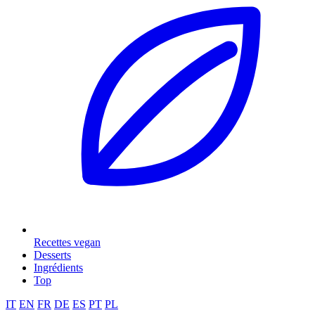
Recettes vegan
Desserts
Ingrédients
Top
IT
EN
FR
DE
ES
PT
PL