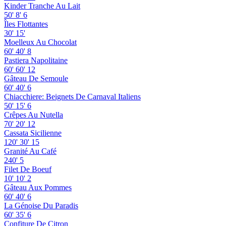
Kinder Tranche Au Lait
50'
8'
6
Îles Flottantes
30'
15'
Moelleux Au Chocolat
60'
40'
8
Pastiera Napolitaine
60'
60'
12
Gâteau De Semoule
60'
40'
6
Chiacchiere: Beignets De Carnaval Italiens
50'
15'
6
Crêpes Au Nutella
70'
20'
12
Cassata Sicilienne
120'
30'
15
Granité Au Café
240'
5
Filet De Boeuf
10'
10'
2
Gâteau Aux Pommes
60'
40'
6
La Génoise Du Paradis
60'
35'
6
Confiture De Citron