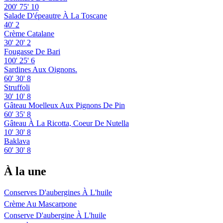
200'
75'
10
Salade D'épeautre À La Toscane
40'
2
Crème Catalane
30'
20'
2
Fougasse De Bari
100'
25'
6
Sardines Aux Oignons.
60'
30'
8
Struffoli
30'
10'
8
Gâteau Moelleux Aux Pignons De Pin
60'
35'
8
Gâteau À La Ricotta, Coeur De Nutella
10'
30'
8
Baklava
60'
30'
8
À la une
Conserves D'aubergines À L'huile
Crème Au Mascarpone
Conserve D'aubergine À L'huile