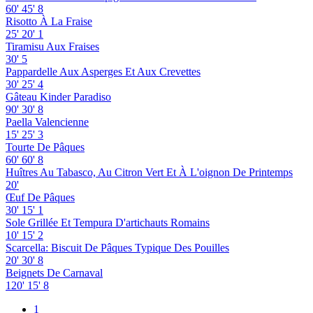
60'
45'
8
Risotto À La Fraise
25'
20'
1
Tiramisu Aux Fraises
30'
5
Pappardelle Aux Asperges Et Aux Crevettes
30'
25'
4
Gâteau Kinder Paradiso
90'
30'
8
Paella Valencienne
15'
25'
3
Tourte De Pâques
60'
60'
8
Huîtres Au Tabasco, Au Citron Vert Et À L'oignon De Printemps
20'
Œuf De Pâques
30'
15'
1
Sole Grillée Et Tempura D'artichauts Romains
10'
15'
2
Scarcella: Biscuit De Pâques Typique Des Pouilles
20'
30'
8
Beignets De Carnaval
120'
15'
8
1