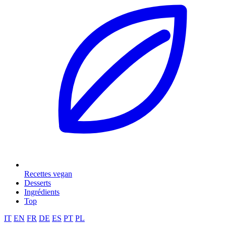
Recettes vegan
Desserts
Ingrédients
Top
IT
EN
FR
DE
ES
PT
PL