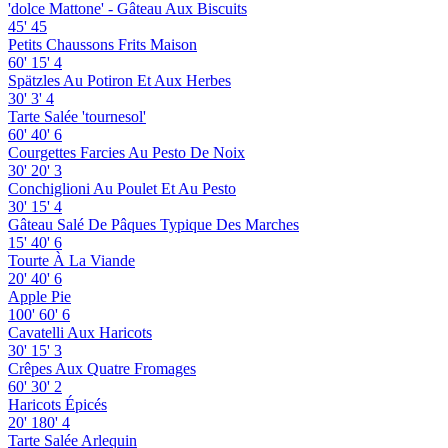
'dolce Mattone' - Gâteau Aux Biscuits
45'
45
Petits Chaussons Frits Maison
60'
15'
4
Spätzles Au Potiron Et Aux Herbes
30'
3'
4
Tarte Salée 'tournesol'
60'
40'
6
Courgettes Farcies Au Pesto De Noix
30'
20'
3
Conchiglioni Au Poulet Et Au Pesto
30'
15'
4
Gâteau Salé De Pâques Typique Des Marches
15'
40'
6
Tourte À La Viande
20'
40'
6
Apple Pie
100'
60'
6
Cavatelli Aux Haricots
30'
15'
3
Crêpes Aux Quatre Fromages
60'
30'
2
Haricots Épicés
20'
180'
4
Tarte Salée Arlequin