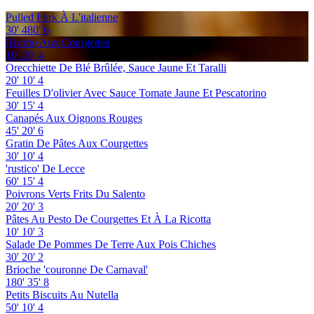
Pulled Pork À L'italienne
30'
480'
6
Risotto Aux Courgettes
10'
20'
4
Orecchiette De Blé Brûlée, Sauce Jaune Et Taralli
20'
10'
4
Feuilles D'olivier Avec Sauce Tomate Jaune Et Pescatorino
30'
15'
4
Canapés Aux Oignons Rouges
45'
20'
6
Gratin De Pâtes Aux Courgettes
30'
10'
4
'rustico' De Lecce
60'
15'
4
Poivrons Verts Frits Du Salento
20'
20'
3
Pâtes Au Pesto De Courgettes Et À La Ricotta
10'
10'
3
Salade De Pommes De Terre Aux Pois Chiches
30'
20'
2
Brioche 'couronne De Carnaval'
180'
35'
8
Petits Biscuits Au Nutella
50'
10'
4