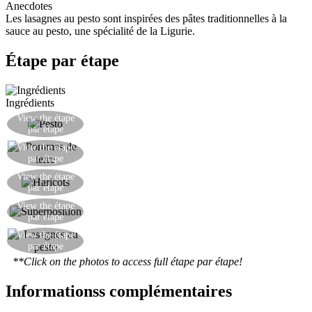
Anecdotes
Les lasagnes au pesto sont inspirées des pâtes traditionnelles à la
sauce au pesto, une spécialité de la Ligurie.
Étape par étape
Ingrédients
Placer une couche de lasagnes dans un plat allant
View the étape
par étape
au four, puis recouvrir d'une couche de pesto.
Placer une couche de pommes de terre sur le
View the étape
par étape
pesto.
Placer une couche de haricots sur les pommes de
View the étape
par étape
terre.
Terminer par une couche de lasagnes et de pesto,
View the étape
par étape
puis cuire au four à 180°C pendant 15 minutes.
View the étape
Les lasagnes au pesto sont prêtes.
par étape
**Click on the photos to access full étape par étape!
Informationss complémentaires