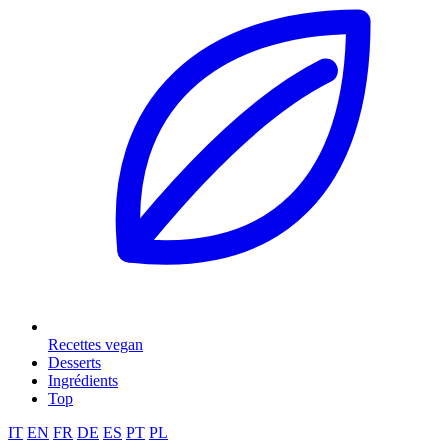
Recettes vegan
Desserts
Ingrédients
Top
IT
EN
FR
DE
ES
PT
PL