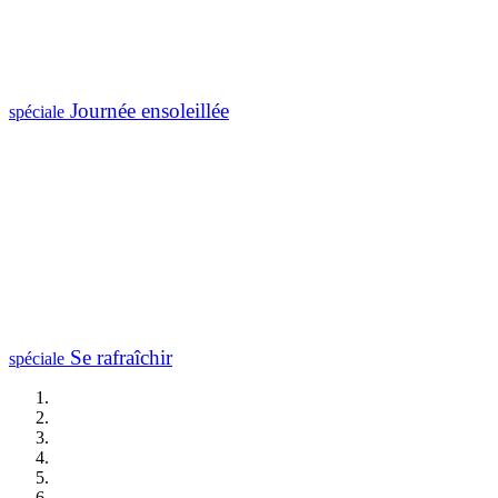
Journée ensoleillée
spéciale
Se rafraîchir
spéciale