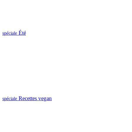
Été
spéciale
Recettes vegan
spéciale