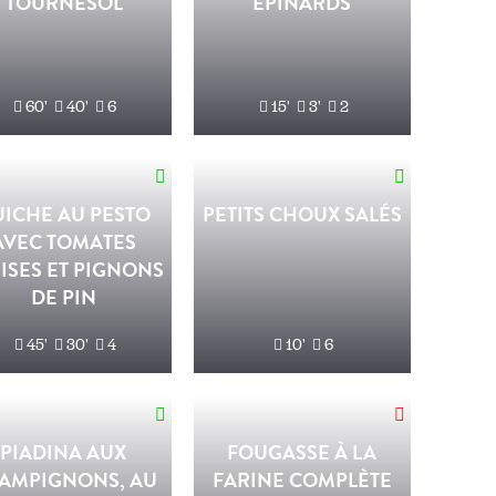
'TOURNESOL'
ÉPINARDS
60'
40'
6
15'
3'
2
ICHE AU PESTO
PETITS CHOUX SALÉS
AVEC TOMATES
ISES ET PIGNONS
DE PIN
45'
30'
4
10'
6
PIADINA AUX
FOUGASSE À LA
AMPIGNONS, AU
FARINE COMPLÈTE