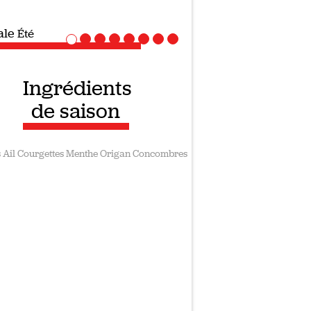
ale
Recettes vegan
Ingrédients
de saison
s
Ail
Courgettes
Menthe
Origan
Concombres