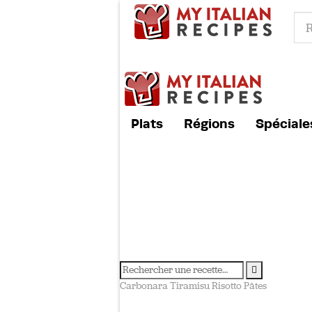
Plats
Régions
Spéciale
Carbonara
Tiramisu
Risotto
Pâtes