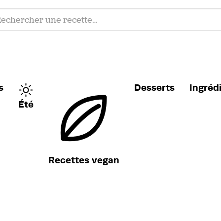
s
Desserts
Ingréd
Été
Recettes vegan