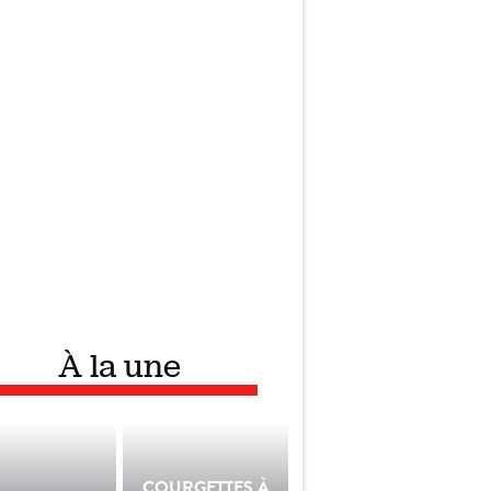
À la une
COURGETTES À