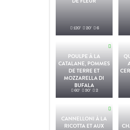
DE FLEUR
120'
20'
6
POULPE À LA
QU
CATALANE, POMMES
DE TERRE ET
CER
MOZZARELLA DI
BUFALA
60'
30'
2
CANNELLONI À LA
RICOTTA ET AUX
CH