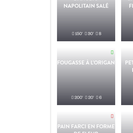
NAPOLITAIN SALÉ
F
150'
30'
8
FOUGASSE À L'ORIGAN
PE
200'
20'
6
PAIN FARCI EN FORME