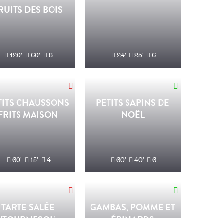
RUITS DES BOIS
120'
60'
8
24'
25'
6
TITS CHAUSSONS
PETITS SAPINS DE
FRITS MAISON
NOËL
60'
15'
4
60'
40'
6
TARTE SALÉE
GAMBAS, POMME ET