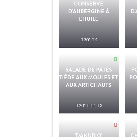
CONSERVE
D'AUBERGINE À
D
L'HUILE
30'
4
SALADE DE PÂTES
P
TIÈDE AUX MOULES ET
PO
AUX ARTICHAUTS
20'
11'
3
'DANUBIO'
C