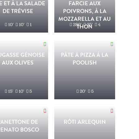
E ET À LA SALADE
FARCIE AUX
DE TRÉVISE
POIVRONS, À LA
MOZZARELLA ET AU
10'
10'
1
280'
25'
4
THON
UGASSE GÉNOISE
PÂTE À PIZZA À LA
AUX OLIVES
POOLISH
15'
10'
5
20'
5
PANETTONE DE
RÔTI ARLEQUIN
RENATO BOSCO