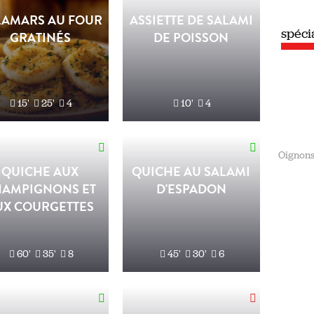
LAMARS AU FOUR
ASSIETTE DE SALAMI
spéciale
spéci
Été
GRATINÉS
DE POISSON
15'
25'
4
10'
4
Oignon
QUICHE AUX
QUICHE AU SALAMI
HAMPIGNONS ET
D'ESPADON
UX COURGETTES
60'
35'
8
45'
30'
6