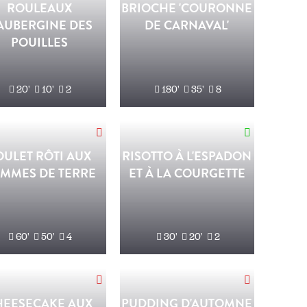
ROULEAUX
BRIOCHE 'COURONNE
'AUBERGINE DES
DE CARNAVAL'
POUILLES
20'
10'
2
180'
35'
8
OULET RÔTI AUX
RISOTTO À L'ESPADON
MMES DE TERRE
ET À LA COURGETTE
60'
50'
4
30'
20'
2
HEESECAKE AUX
PUDDING D'AUTOMNE