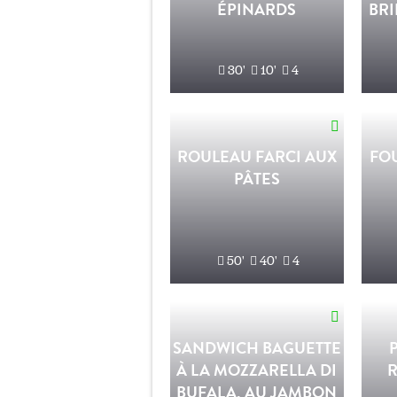
ÉPINARDS
BRI
30'
10'
4
ROULEAU FARCI AUX
FO
PÂTES
50'
40'
4
SANDWICH BAGUETTE
À LA MOZZARELLA DI
BUFALA, AU JAMBON