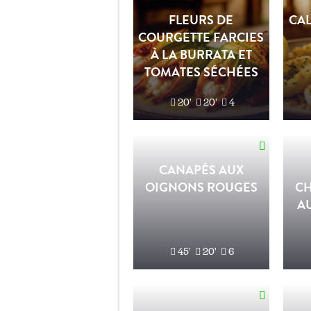
FLEURS DE
CA
COURGETTE FARCIES
À LA BURRATA ET
TOMATES SÉCHÉES
20'
20'
4
CANAPÉS AUX
OIGNONS ROUGES
C
A
45'
20'
6