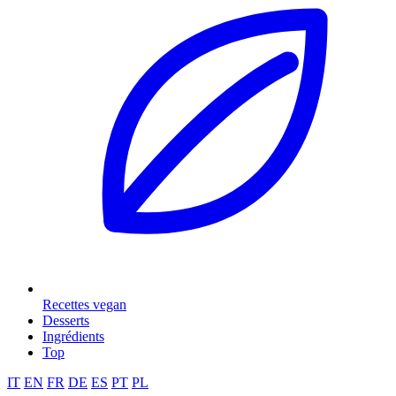
Recettes vegan
Desserts
Ingrédients
Top
IT
EN
FR
DE
ES
PT
PL