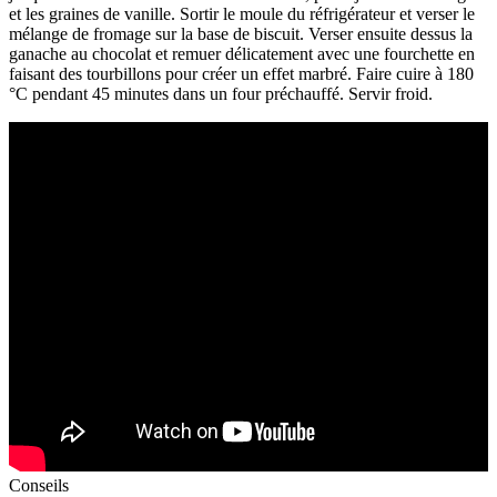
et les graines de vanille. Sortir le moule du réfrigérateur et verser le
mélange de fromage sur la base de biscuit. Verser ensuite dessus la
ganache au chocolat et remuer délicatement avec une fourchette en
faisant des tourbillons pour créer un effet marbré. Faire cuire à 180
°C pendant 45 minutes dans un four préchauffé. Servir froid.
Conseils