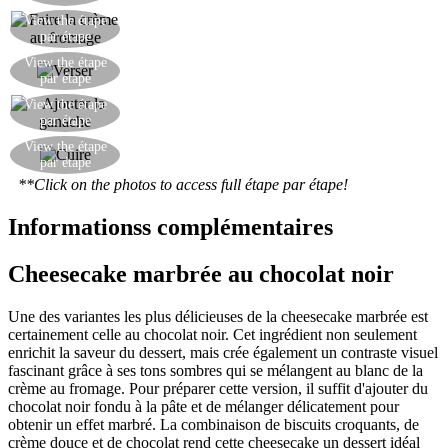
Battre les oeufs avec le sucre, puis ajouter le
View the étape
par étape
fromage et les graines de vanille.
Verser le mélange de fromage sur la base de
View the étape
par étape
biscuit.
Ajouter la ganache, en faisant des tourbillons
View the étape
par étape
avec une fourchette pour créer un effet marbré.
Préchauffer le four à 180 °C et faire cuire pendant
View the étape
par étape
45 minutes. Servir froid.
**Click on the photos to access full étape par étape!
Informationss complémentaires
Cheesecake marbrée au chocolat noir
Une des variantes les plus délicieuses de la cheesecake marbrée est
certainement celle au chocolat noir. Cet ingrédient non seulement
enrichit la saveur du dessert, mais crée également un contraste visuel
fascinant grâce à ses tons sombres qui se mélangent au blanc de la
crème au fromage. Pour préparer cette version, il suffit d'ajouter du
chocolat noir fondu à la pâte et de mélanger délicatement pour
obtenir un effet marbré. La combinaison de biscuits croquants, de
crème douce et de chocolat rend cette cheesecake un dessert idéal