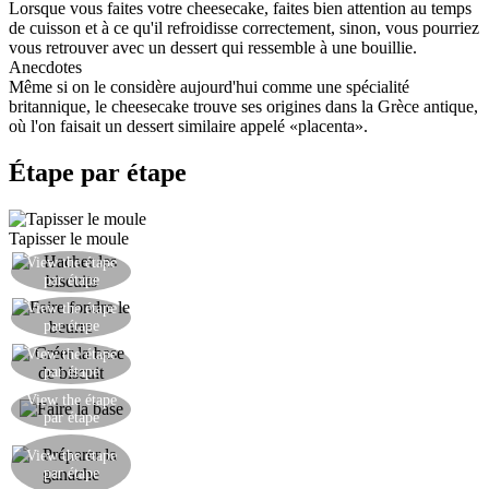
Lorsque vous faites votre cheesecake, faites bien attention au temps
de cuisson et à ce qu'il refroidisse correctement, sinon, vous pourriez
vous retrouver avec un dessert qui ressemble à une bouillie.
Anecdotes
Même si on le considère aujourd'hui comme une spécialité
britannique, le cheesecake trouve ses origines dans la Grèce antique,
où l'on faisait un dessert similaire appelé «placenta».
Étape par étape
Tapisser le moule
View the étape
Hacher finement les biscuits dans un mixeur.
par étape
Faire fondre le beurre au bain-marie et laisser
View the étape
par étape
refroidir un peu.
Mélanger les biscuits hachés avec un blanc d'œuf
View the étape
par étape
et le beurre fondu.
Couvrir la base du moule avec le mélange de
View the étape
par étape
biscuits et laisser durcir au réfrigérateur.
Faire fondre le chocolat au bain-marie avec la
View the étape
crème fraîche. Laisser refroidir et mettre au
par étape
réfrigérateur quelques minutes.