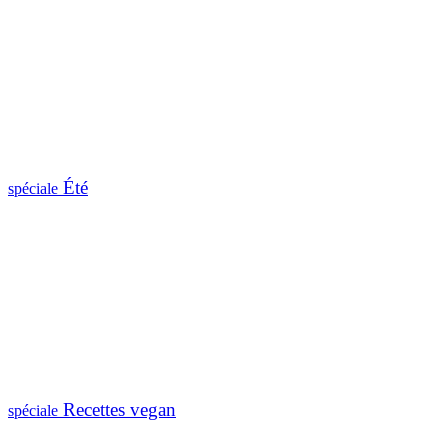
Été
spéciale
Recettes vegan
spéciale