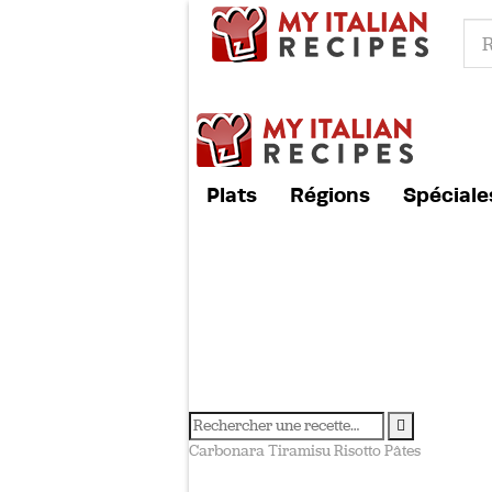
Plats
Régions
Spéciale
Carbonara
Tiramisu
Risotto
Pâtes