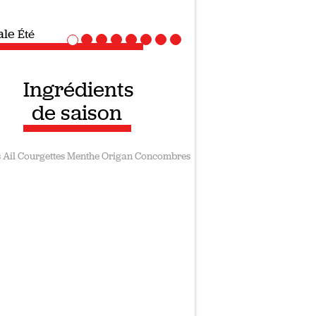
ale
Été
Ingrédients
de saison
s
Ail
Courgettes
Menthe
Origan
Concombres