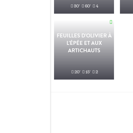
30'
60'
4
FEUILLES D'OLIVIER À
L'ÉPÉE ET AUX
ARTICHAUTS
20'
15'
2