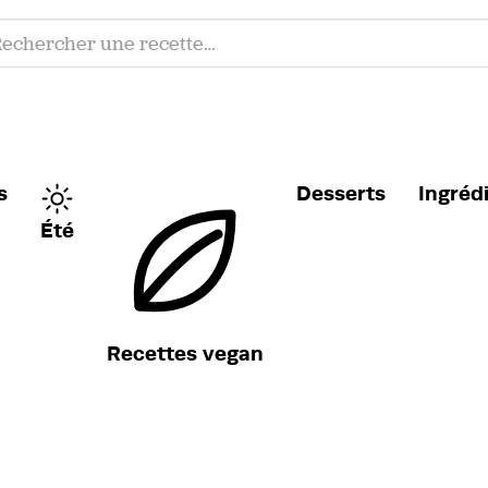
s
Desserts
Ingréd
Été
Recettes vegan