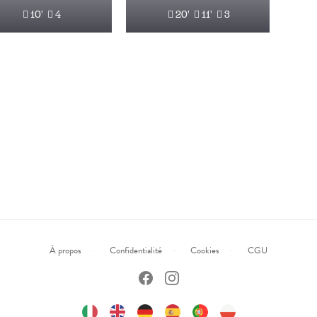
10'
4
20'
11'
3
À propos
Confidentialité
Cookies
CGU