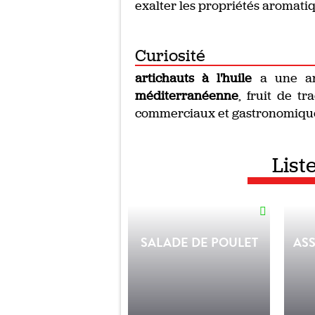
exalter les propriétés aromati
Curiosité
artichauts à l'huile
a une an
méditerranéenne
, fruit de t
commerciaux et gastronomiqu
List
SALADE DE POULET
ASS