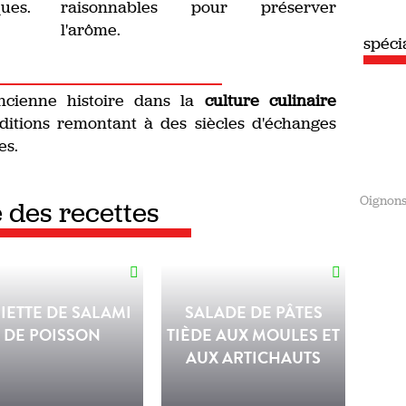
ques.
raisonnables pour préserver
l'arôme.
spéci
cienne histoire dans la
culture culinaire
raditions remontant à des siècles d'échanges
es.
Oignon
e des recettes
IETTE DE SALAMI
SALADE DE PÂTES
DE POISSON
TIÈDE AUX MOULES ET
AUX ARTICHAUTS