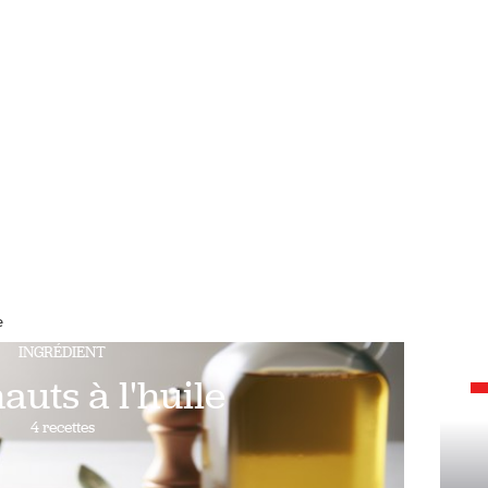
e
INGRÉDIENT
auts à l'huile
4 recettes