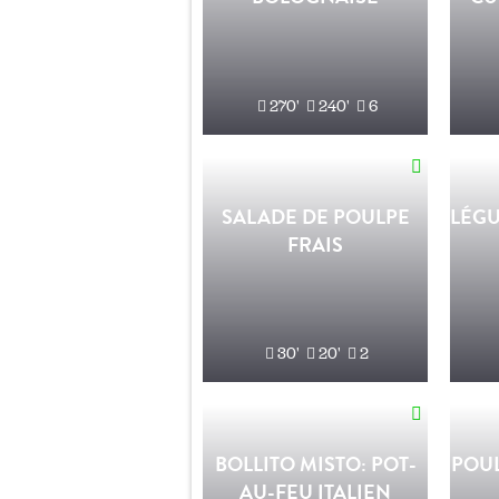
270'
240'
6
SALADE DE POULPE
LÉGU
FRAIS
30'
20'
2
BOLLITO MISTO: POT-
POUL
AU-FEU ITALIEN