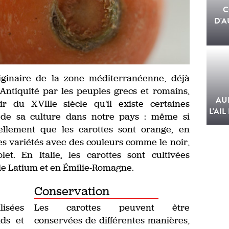
C
D'A
iginaire de la zone méditerranéenne, déjà
ntiquité par les peuples grecs et romains,
AU
r du XVIIIe siècle qu'il existe certaines
L'AIL
n de sa culture dans notre pays : même si
ellement que les carottes sont orange, en
entes variétés avec des couleurs comme le noir,
et. En Italie, les carottes sont cultivées
 le Latium et en Émilie-Romagne.
Conservation
lisées
Les carottes peuvent être
ids et
conservées de différentes manières,