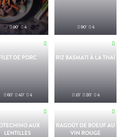
90'
4
90'
4
FILET DE PORC
RIZ BASMATI À LA THAÏ
60'
40'
4
15'
20'
4
OTECHINO AUX
RAGOÛT DE BOEUF AU
LENTILLES
VIN ROUGE