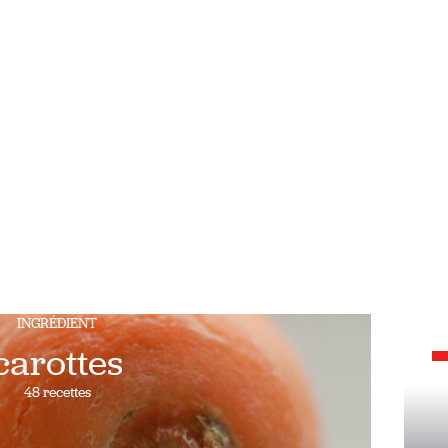
INGRÉDIENT
carottes
48 recettes