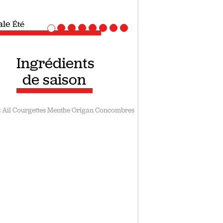
ale
Recettes vegan
Ingrédients
de saison
s
Ail
Courgettes
Menthe
Origan
Concombres