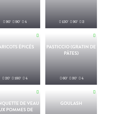
90'
90'
4
120'
90'
2
ARICOTS ÉPICÉS
PASTICCIO (GRATIN DE
PÂTES)
20'
180'
4
60'
30'
4
NQUETTE DE VEAU
GOULASH
UX POMMES DE