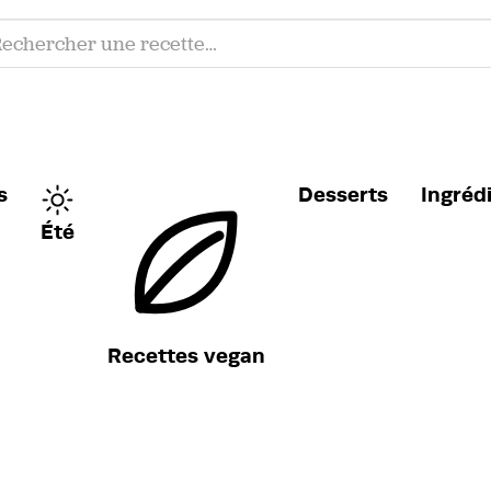
s
Desserts
Ingréd
Été
Recettes vegan