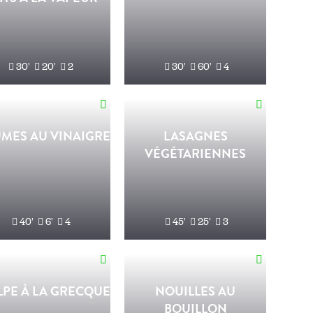
30'
20'
2
30'
60'
4
MES AU VINAIGRE
LASAGNES
VÉGÉTARIENNES
40'
6'
4
45'
25'
3
PE À LA GRECQUE
NOUILLES AU
BOUILLON