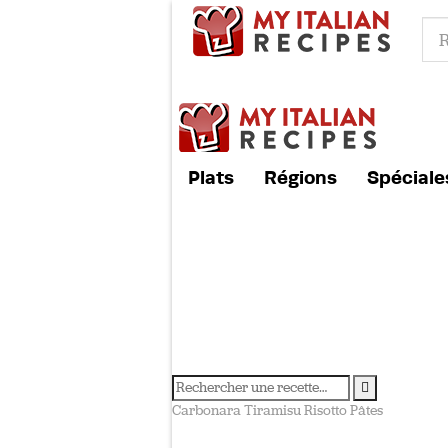
Plats
Régions
Spéciale
Carbonara
Tiramisu
Risotto
Pâtes