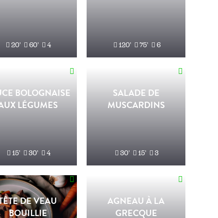
20'
60'
4
120'
75'
6
UCE BOLOGNAISE
SALADE DE
AUX LÉGUMES
MUSCARDINS
15'
30'
4
30'
15'
3
TÊTE DE VEAU
AGNEAU À LA
BOUILLIE
GRECQUE