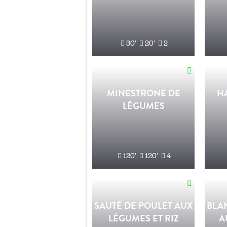
30'
20'
2
MINESTRONE DE
H
LÉGUMES
120'
120'
4
SAUTÉ DE POULET AUX
BLA
LÉGUMES ET RIZ
A