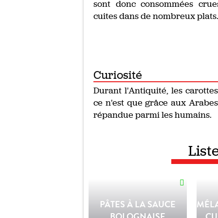
sont donc consommées crues
cuites dans de nombreux plats
Curiosité
Durant l'Antiquité, les carotte
ce n'est que grâce aux Arabes,
répandue parmi les humains.
List
PÂTES À LA SAUCE
MÉL
BOLOGNAISE
CU