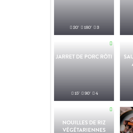
20'
180'
3
JARRET DE PORC RÔTI
SA
15'
90'
4
NOUILLES DE RIZ
VÉGÉTARIENNES