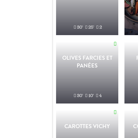
30'
25'
2
OLIVES FARCIES ET
PANÉES
30'
10'
4
CAROTTES VICHY
C