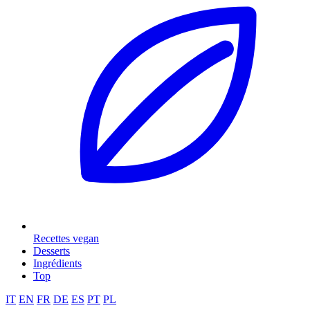
Recettes vegan
Desserts
Ingrédients
Top
IT
EN
FR
DE
ES
PT
PL