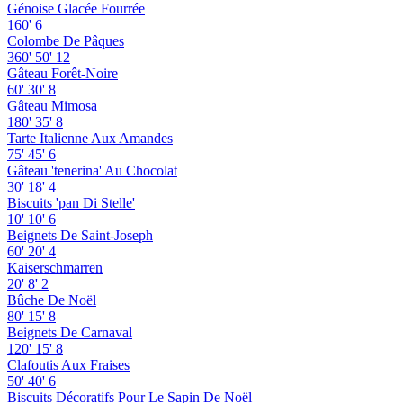
Génoise Glacée Fourrée
160'
6
Colombe De Pâques
360'
50'
12
Gâteau Forêt-Noire
60'
30'
8
Gâteau Mimosa
180'
35'
8
Tarte Italienne Aux Amandes
75'
45'
6
Gâteau 'tenerina' Au Chocolat
30'
18'
4
Biscuits 'pan Di Stelle'
10'
10'
6
Beignets De Saint-Joseph
60'
20'
4
Kaiserschmarren
20'
8'
2
Bûche De Noël
80'
15'
8
Beignets De Carnaval
120'
15'
8
Clafoutis Aux Fraises
50'
40'
6
Biscuits Décoratifs Pour Le Sapin De Noël