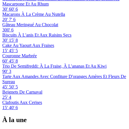
Mascarpone Et Au Rhum
30'
60'
6
Macarons À La Crème Au Nutella
20'
7'
6
Gâteau Meringué Au Chocolat
300'
6
Biscuits À L'anis Et Aux Raisins Secs
30'
15'
8
Cake Au Yaourt Aux Fraises
15'
45'
5
Couronne Marbrée
60'
45'
8
Trio De Semifreddi: À La Fraise, À L'ananas Et Au Kiwi
90'
3
Tarte Aux Amandes Avec Confiture D'oranges Amères Et Fleurs De
Sureau
45'
50'
5
Beignets De Carnaval
25'
4
Clafoutis Aux Cerises
15'
40'
6
À la une