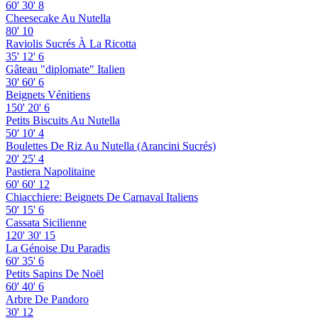
60'
30'
8
Cheesecake Au Nutella
80'
10
Raviolis Sucrés À La Ricotta
35'
12'
6
Gâteau "diplomate" Italien
30'
60'
6
Beignets Vénitiens
150'
20'
6
Petits Biscuits Au Nutella
50'
10'
4
Boulettes De Riz Au Nutella (Arancini Sucrés)
20'
25'
4
Pastiera Napolitaine
60'
60'
12
Chiacchiere: Beignets De Carnaval Italiens
50'
15'
6
Cassata Sicilienne
120'
30'
15
La Génoise Du Paradis
60'
35'
6
Petits Sapins De Noël
60'
40'
6
Arbre De Pandoro
30'
12