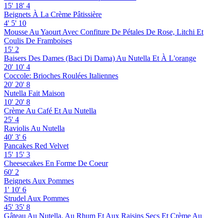
15'
18'
4
Beignets À La Crème Pâtissière
4'
5'
10
Mousse Au Yaourt Avec Confiture De Pétales De Rose, Litchi Et
Coulis De Framboises
15'
2
Baisers Des Dames (Baci Di Dama) Au Nutella Et À L'orange
20'
10'
4
Coccole: Brioches Roulées Italiennes
20'
20'
8
Nutella Fait Maison
10'
20'
8
Crème Au Café Et Au Nutella
25'
4
Raviolis Au Nutella
40'
3'
6
Pancakes Red Velvet
15'
15'
3
Cheesecakes En Forme De Coeur
60'
2
Beignets Aux Pommes
1'
10'
6
Strudel Aux Pommes
45'
35'
8
Gâteau Au Nutella, Au Rhum Et Aux Raisins Secs Et Crème Au