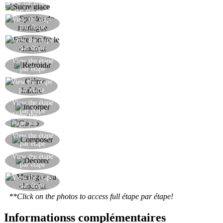
View the étape
Ajouter progressivement le sucre glace.
par étape
Remplir un sac à douille avec le mélange et
View the étape
par étape
former les spirales de meringue.
Faire fondre le chocolat, les oeufs et le lait au
View the étape
par étape
bain-marie.
Laisser refroidir puis ajouter les blancs d'œufs
View the étape
par étape
battus.
View the étape
Fouetter la crème fraîche.
par étape
Incorporer la crème en mélangeant du bas vers le
View the étape
par étape
haut.
View the
Ajouter la poudre de cacao tamisée.
étape par
étape
Faire le dessert en alternant les couches de crème
View the étape
par étape
au chocolat avec la meringue.
Décorer avec de la crème fouettée et de petites
View the étape
par étape
meringues.
View the étape
Voici votre dessert prêt à être servi!
par étape
**Click on the photos to access full étape par étape!
Informationss complémentaires