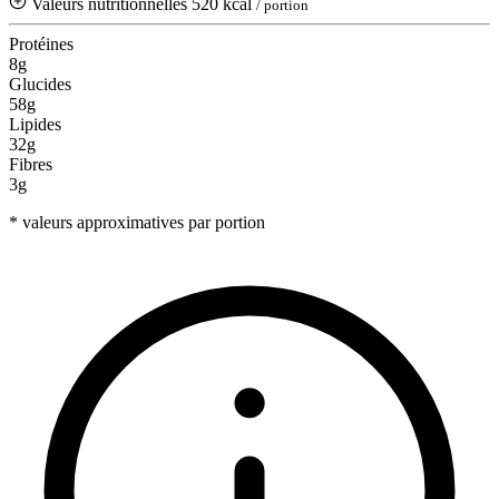
Valeurs nutritionnelles
520 kcal
/ portion
Protéines
8g
Glucides
58g
Lipides
32g
Fibres
3g
* valeurs approximatives par portion