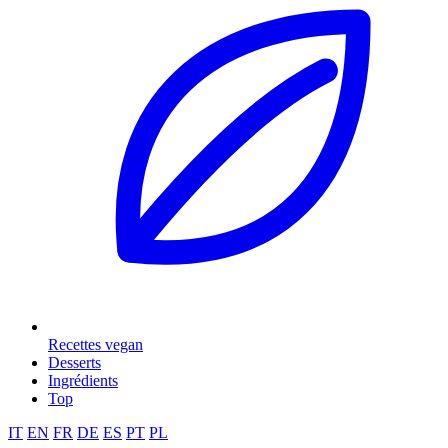
Recettes vegan
Desserts
Ingrédients
Top
IT
EN
FR
DE
ES
PT
PL