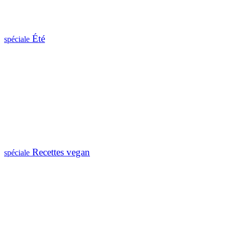
Été
spéciale
Recettes vegan
spéciale