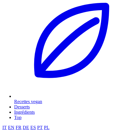
Recettes vegan
Desserts
Ingrédients
Top
IT
EN
FR
DE
ES
PT
PL