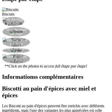
Biscuits
View the étape
Préparer tous les ingrédients.
par étape
Mélanger le sucre, le beurre coupé en petits
View the étape
par étape
morceaux, le miel et l'œuf.
View the étape
Mélanger la farine et les épices.
par étape
View the étape
Travailler la pâte et découper des cercles dedans.
par étape
Disposer les biscuits sur du papier sulfurisé et
View the étape
par étape
faire cuire au four à 180°C pendant 15 minutes.
**Click on the photos to access full étape par étape!
Informationss complémentaires
Biscotti au pain d'épices avec miel et
épices
Les Biscotti au pain d'épices peuvent être enrichis avec différents
ingrédients, mais l'une des variantes les plus appréciées est celle