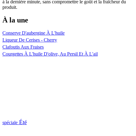
à la dernière minute, sans compromettre le goût et la fraîcheur du
produit.
À la une
Conserve D'aubergine À L'huile
Liqueur De Cerises - Cherry
Clafoutis Aux Fraises
Courgettes À L'huile D'olive, Au Persil Et À L'ail
Été
spéciale