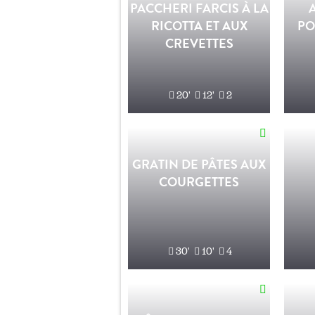
PACCHERI FARCIS À LA
RICOTTA ET AUX
PO
CREVETTES
20'
12'
2
GRATIN DE PÂTES AUX
COURGETTES
30'
10'
4