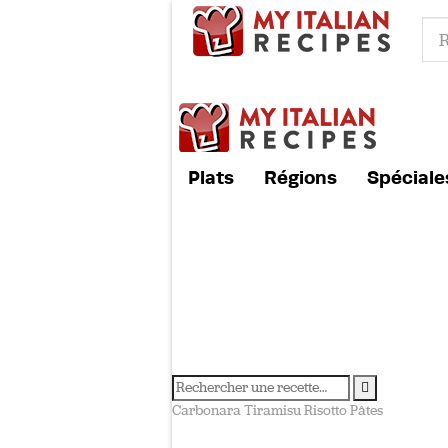
Plats
Régions
Spéciale
Carbonara
Tiramisu
Risotto
Pâtes