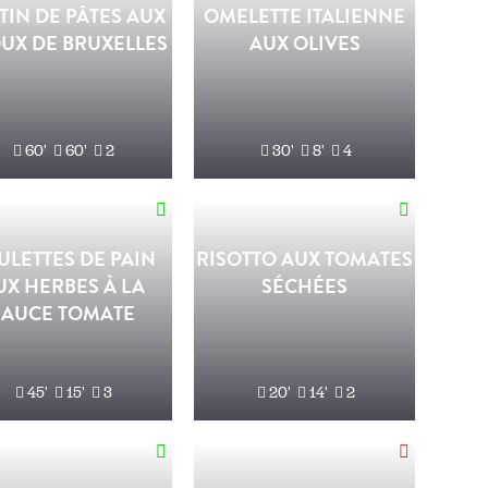
TIN DE PÂTES AUX
OMELETTE ITALIENNE
UX DE BRUXELLES
AUX OLIVES
60'
60'
2
30'
8'
4
ULETTES DE PAIN
RISOTTO AUX TOMATES
UX HERBES À LA
SÉCHÉES
SAUCE TOMATE
45'
15'
3
20'
14'
2