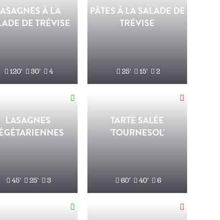
LASAGNES À LA
PÂTES À LA SALADE DE
LADE DE TRÉVISE
TRÉVISE
120'
30'
4
25'
15'
2
LASAGNES
TARTE SALÉE
ÉGÉTARIENNES
'TOURNESOL'
45'
25'
3
60'
40'
6