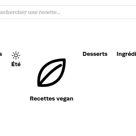
s
Desserts
Ingréd
Été
Recettes vegan