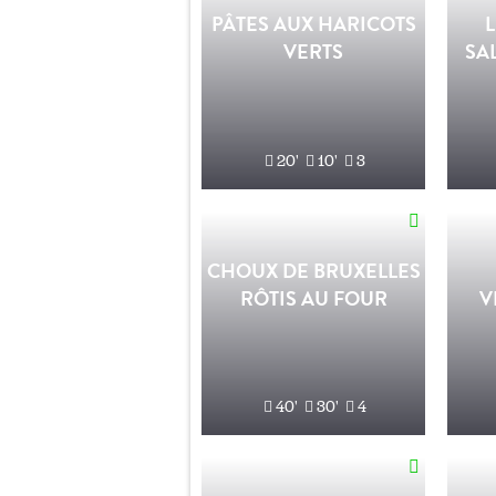
PÂTES AUX HARICOTS
VERTS
SA
20'
10'
3
CHOUX DE BRUXELLES
RÔTIS AU FOUR
V
40'
30'
4