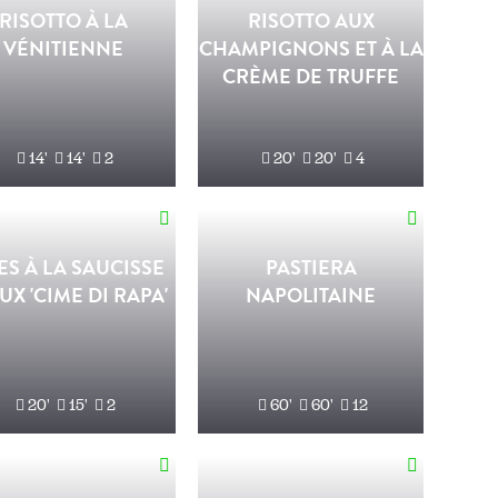
RISOTTO À LA
RISOTTO AUX
VÉNITIENNE
CHAMPIGNONS ET À LA
CRÈME DE TRUFFE
14'
14'
2
20'
20'
4
ES À LA SAUCISSE
PASTIERA
UX 'CIME DI RAPA'
NAPOLITAINE
20'
15'
2
60'
60'
12