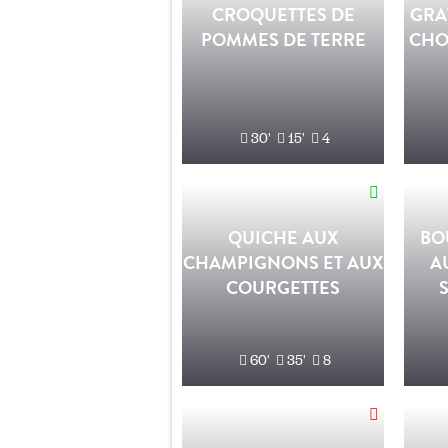
CROQUETTES DE
GRA
POMMES DE TERRE
CHO
30'
15'
4
QUICHE AUX
BO
CHAMPIGNONS ET AUX
A
COURGETTES
60'
35'
8