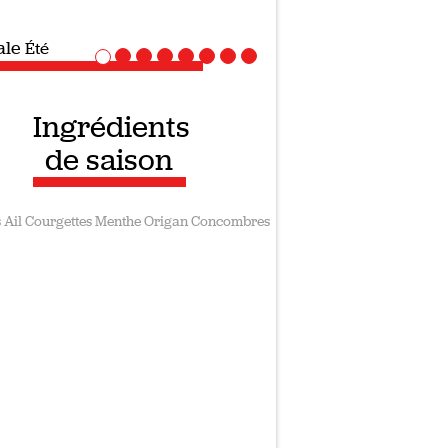
ale
Recettes vegan
Ingrédients
de saison
s
Ail
Courgettes
Menthe
Origan
Concombres