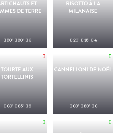
ARTICHAUTS ET
RISOTTO À LA
MMES DE TERRE
MILANAISE
50'
30'
6
20'
15'
4
TOURTE AUX
CANNELLONI DE NOËL
TORTELLINIS
60'
35'
8
60'
30'
6