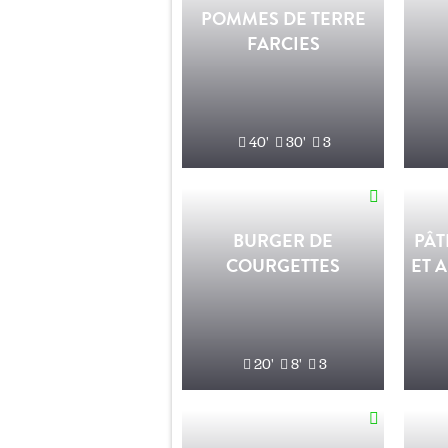
POMMES DE TERRE
FARCIES
40'
30'
3
BURGER DE
PÂT
COURGETTES
ET A
20'
8'
3