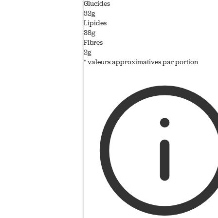
Glucides
32g
Lipides
38g
Fibres
2g
* valeurs approximatives par portion