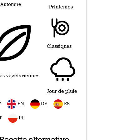
Automne
Printemps
Classiques
es végétariennes
Jour de pluie
T
EN
DE
ES
T
PL
Recette alternative