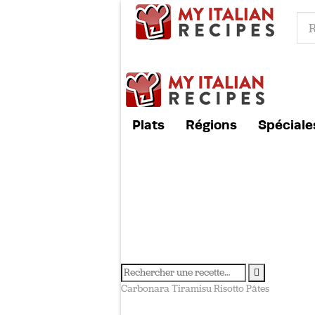
Plats
Régions
Spéciale
Carbonara
Tiramisu
Risotto
Pâtes