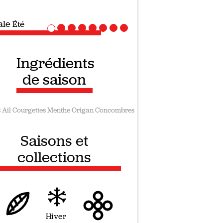
iale
Recettes vegan
Ingrédients
de saison
s
Ail
Courgettes
Menthe
Origan
Concombres
Saisons et
collections
Hiver