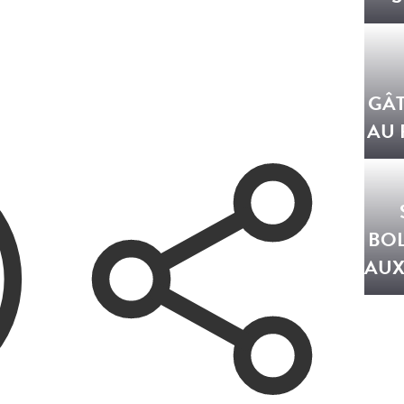
GÂT
AU
BO
AUX