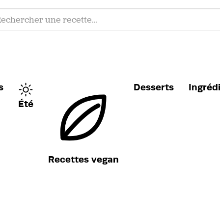
s
Desserts
Ingréd
Été
Recettes vegan