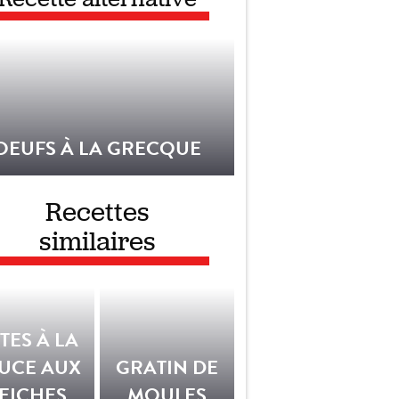
OEUFS À LA GRECQUE
Recettes
similaires
TES À LA
UCE AUX
GRATIN DE
EICHES
MOULES