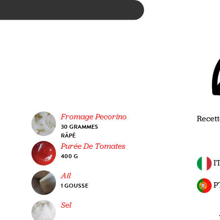
Fromage Pecorino
Recett
30 GRAMMES
RÂPÉ
Purée De Tomates
400 G
I
Ail
P
1 GOUSSE
Sel