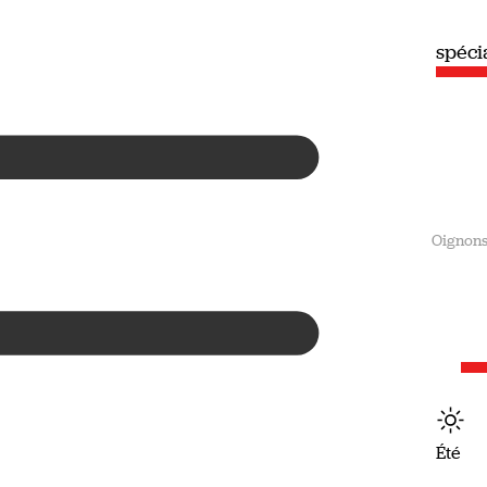
spéciale
spéc
Été
Oignon
Été