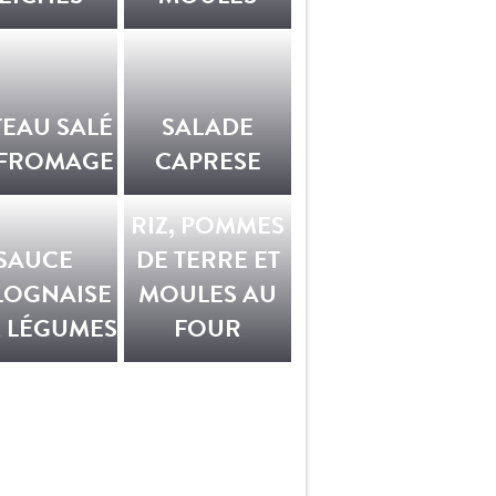
EAU SALÉ
SALADE
 FROMAGE
CAPRESE
RIZ, POMMES
SAUCE
DE TERRE ET
LOGNAISE
MOULES AU
 LÉGUMES
FOUR