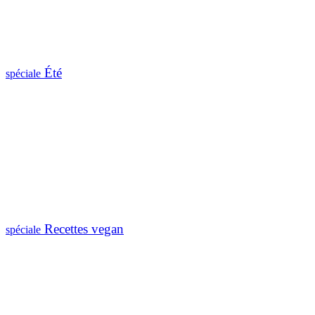
Été
spéciale
Recettes vegan
spéciale