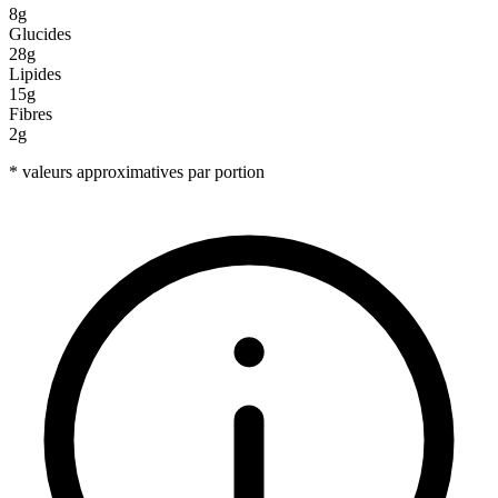
8g
Glucides
28g
Lipides
15g
Fibres
2g
* valeurs approximatives par portion