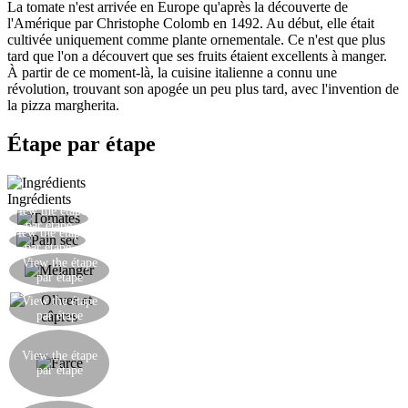
La tomate n'est arrivée en Europe qu'après la découverte de
l'Amérique par Christophe Colomb en 1492. Au début, elle était
cultivée uniquement comme plante ornementale. Ce n'est que plus
tard que l'on a découvert que ses fruits étaient excellents à manger.
À partir de ce moment-là, la cuisine italienne a connu une
révolution, trouvant son apogée un peu plus tard, avec l'invention de
la pizza margherita.
Étape par étape
Ingrédients
View the étape
Évider les tomates en retirant leur chair.
par étape
View the étape
Casser le pain sec en petits morceaux.
par étape
Mélanger les morceaux de pain avec la chair des
View the étape
par étape
tomates.
Dénoyauter les olives et les hacher avec les
View the étape
par étape
câpres.
Mélanger la chair de tomate, le pain sec, les
olives, les câpres, le basilic et la mozzarella
View the étape
par étape
coupée en dés, et assaisonner avec de l'huile et du
sel.