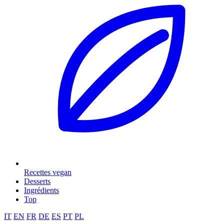
Recettes vegan
Desserts
Ingrédients
Top
IT
EN
FR
DE
ES
PT
PL