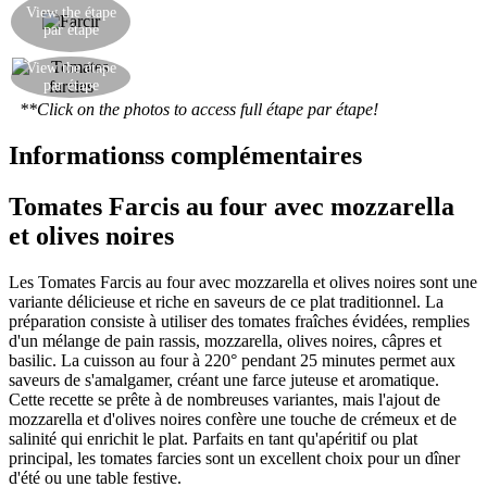
Farcir les tomates évidées avec le mélange dès
View the étape
qu'il est prêt. Faire cuire au four à 220°C pendant
par étape
25 minutes.
View the étape
Les tomates farcies sont prêtes!
par étape
**Click on the photos to access full étape par étape!
Informationss complémentaires
Tomates Farcis au four avec mozzarella
et olives noires
Les Tomates Farcis au four avec mozzarella et olives noires sont une
variante délicieuse et riche en saveurs de ce plat traditionnel. La
préparation consiste à utiliser des tomates fraîches évidées, remplies
d'un mélange de pain rassis, mozzarella, olives noires, câpres et
basilic. La cuisson au four à 220° pendant 25 minutes permet aux
saveurs de s'amalgamer, créant une farce juteuse et aromatique.
Cette recette se prête à de nombreuses variantes, mais l'ajout de
mozzarella et d'olives noires confère une touche de crémeux et de
salinité qui enrichit le plat. Parfaits en tant qu'apéritif ou plat
principal, les tomates farcies sont un excellent choix pour un dîner
d'été ou une table festive.