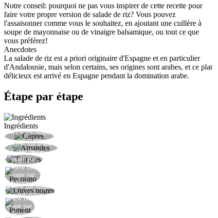
Notre conseil: pourquoi ne pas vous inspirer de cette recette pour
faire votre propre version de salade de riz? Vous pouvez
l'assaisonner comme vous le souhaitez, en ajoutant une cuillère à
soupe de mayonnaise ou de vinaigre balsamique, ou tout ce que
vous préférez!
Anecdotes
La salade de riz est a priori originaire d'Espagne et en particulier
d'Andalousie, mais selon certains, ses origines sont arabes, et ce plat
délicieux est arrivé en Espagne pendant la domination arabe.
Étape par étape
Ingrédients
View the étape
Rincer les câpres et les hacher grossièrement.
par étape
View the étape
Hacher grossièrement les amandes sans les peler.
View the
par étape
Laver et couper les tomates cerises.
étape par
View the
étape
Couper le fromage en dés.
étape par
étape
View the étape
Dénoyauter et hacher grossièrement les olives.
par étape
View the
Hacher le piment frais.
étape par
étape