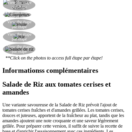
View the étape
Couper les tomates séchées en dés.
par étape
View the étape
Laver et couper les courgettes en rondelles.
par étape
Mélanger tous les ingrédients et ajouter un filet
View the étape
par étape
d'huile d'olive extra vierge.
Faire bouillir le riz, l'égoutter et le mélanger avec
View the étape
par étape
la garniture.
La salade de riz est prête: savoureuse et créative,
View the étape
par étape
faite avec des produits de saison sains!
**Click on the photos to access full étape par étape!
Informationss complémentaires
Salade de Riz aux tomates cerises et
amandes
Une variante savoureuse de la Salade de Riz prévoit l'ajout de
tomates cerises fraîches et d'amandes grillées. Les tomates cerises,
douces et juteuses, apportent de la fraîcheur au plat, tandis que les
amandes ajoutent une note croquante et une saveur légèrement
grillée. Pour préparer cette version, il suffit de suivre la recette de
base et d'enrichir l'assaisonnement avec ces ingrédients. Les