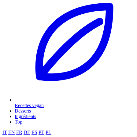
Recettes vegan
Desserts
Ingrédients
Top
IT
EN
FR
DE
ES
PT
PL