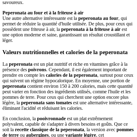
savoureux.
Peperonata au four et à la friteuse à air
Une autre alternative intéressante est la
peperonata au four
, qui
permet de réduire la quantité d'huile utilisée. De plus, pour ceux qui
possèdent une friteuse à air, la
peperonata à la friteuse à air
est
une option moderne et saine, garantissant un résultat croustillant et
léger.
Valeurs nutritionnelles et calories de la peperonata
La
peperonata
est un plat nutritif et riche en vitamines grâce à la
présence des
poivrons
. Cependant, il est également important de
prendre en compte les
calories de la peperonata
, surtout pour ceux
qui suivent un régime hypocalorique. En moyenne, une portion de
peperonata
contient environ 150 à 200 calories, mais cette quantité
peut varier en fonction des ingrédients utilisés, comme l'huile et les
pommes de terre. Pour ceux qui cherchent une option encore plus
légère, la
peperonata sans tomates
est une alternative intéressante,
éliminant l'acidité et réduisant les calories.
En conclusion, la
pooivronnade
est un plat extrêmement
polyvalent, capable de s'adapter à divers besoins et goûts. Que ce
soit la
recette classique de la peperonata
, la version avec
pommes
de terre
ou
aubergines
, ou une
variante légère
, cet