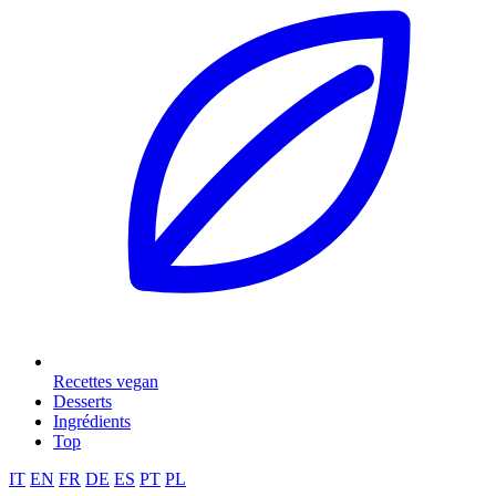
Recettes vegan
Desserts
Ingrédients
Top
IT
EN
FR
DE
ES
PT
PL