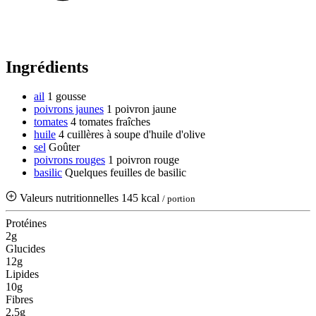
Ingrédients
ail
1 gousse
poivrons jaunes
1 poivron jaune
tomates
4 tomates fraîches
huile
4 cuillères à soupe d'huile d'olive
sel
Goûter
poivrons rouges
1 poivron rouge
basilic
Quelques feuilles de basilic
Valeurs nutritionnelles
145 kcal
/ portion
Protéines
2g
Glucides
12g
Lipides
10g
Fibres
2.5g