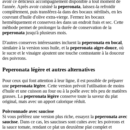
avoir ce délicieux accompagnement disponible à tout moment de
l'année. Après avoir cuisiné la
peperonata
, laissez-la refroidir
complètement, puis transférez-la dans des bocaux stérilisés, en les
couvrant d'huile d'olive extra-vierge. Fermez les bocaux
hermétiquement et conservez-les dans un endroit frais et sec. Cette
méthode permet de prolonger la durée de conservation de la
peperonata
jusqu'à plusieurs mois.
D'autres conserves intéressantes incluent la
peperonata en bocal
,
similaire à la version sous huile, et la
peperonata aigre-douce
, où
le sucre et le vinaigre ajoutent une touche contrastante à la douceur
des poivrons.
Peperonata légère et autres alternatives
Pour ceux qui font attention à leur ligne, il est possible de préparer
une
peperonata légère
. Cette version prévoit l'utilisation de moins
d'huile et une cuisson au four ou à la poêle avec très peu de matières
grasses. La
peperonata légère
conserve toute la saveur du plat
original, mais avec un apport calorique réduit.
Poivronnade avec saucisse
Si vous préférez une version plus riche, essayez la
peperonata avec
saucisse
. Dans ce cas, les saucisses sont cuites avec les poivrons et
la sauce tomate, rendant ce plat un deuxième plat complet et