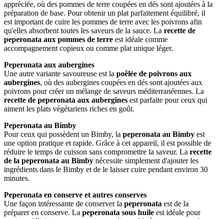
appréciée, où des pommes de terre coupées en dés sont ajoutées à la
préparation de base. Pour obtenir un plat parfaitement équilibré, il
est important de cuire les pommes de terre avec les poivrons afin
qu'elles absorbent toutes les saveurs de la sauce. La
recette de
peperonata aux pommes de terre
est idéale comme
accompagnement copieux ou comme plat unique léger.
Peperonata aux aubergines
Une autre variante savoureuse est la
poêlée de poivrons
aux
aubergines
, où des aubergines coupées en dés sont ajoutées aux
poivrons pour créer un mélange de saveurs méditerranéennes. La
recette de peperonata aux aubergines
est parfaite pour ceux qui
aiment les plats végétariens riches en goût.
Peperonata au Bimby
Pour ceux qui possèdent un Bimby, la
peperonata au Bimby
est
une option pratique et rapide. Grâce à cet appareil, il est possible de
réduire le temps de cuisson sans compromettre la saveur. La
recette
de la peperonata au Bimby
nécessite simplement d'ajouter les
ingrédients dans le Bimby et de le laisser cuire pendant environ 30
minutes.
Peperonata en conserve et autres conserves
Une façon intéressante de conserver la
peperonata
est de la
préparer en conserve. La
peperonata sous huile
est idéale pour