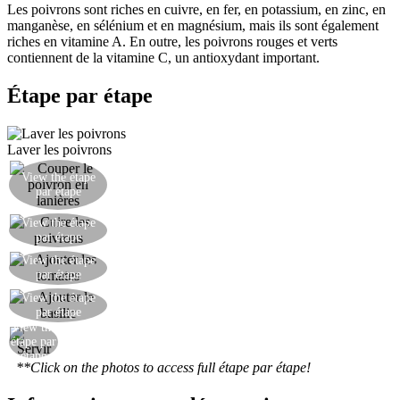
Les poivrons sont riches en cuivre, en fer, en potassium, en zinc, en
manganèse, en sélénium et en magnésium, mais ils sont également
riches en vitamine A. En outre, les poivrons rouges et verts
contiennent de la vitamine C, un antioxydant important.
Étape par étape
Laver les poivrons
View the étape
Couper le poivron en lanières.
par étape
View the étape
Cuire les poivrons dans l'huile et l'ail.
par étape
View the étape
Ajouter les tomates.
par étape
View the étape
Ajouter le basilic haché.
par étape
View the
Servir.
étape par
étape
**Click on the photos to access full étape par étape!