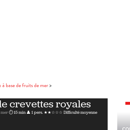
x à base de fruits de mer
e crevettes royales
e mer
⏱ 15 min
👤 1 pers.
★★☆☆☆ Difficulté moyenne
CO