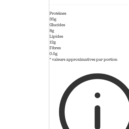
Protéines
35g
Glucides
8g
Lipides
12g
Fibres
0.5g
* valeurs approximatives par portion