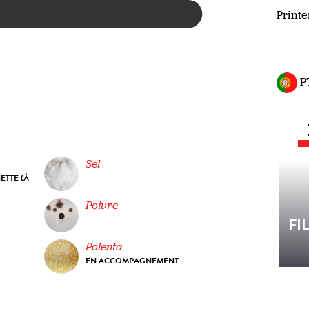
Print
P
Sel
ETTE (À
Poivre
FI
Polenta
EN ACCOMPAGNEMENT