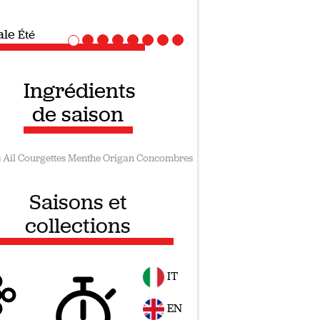
iale
Recettes vegan
Ingrédients
de saison
s
Ail
Courgettes
Menthe
Origan
Concombres
Saisons et
collections
IT
EN