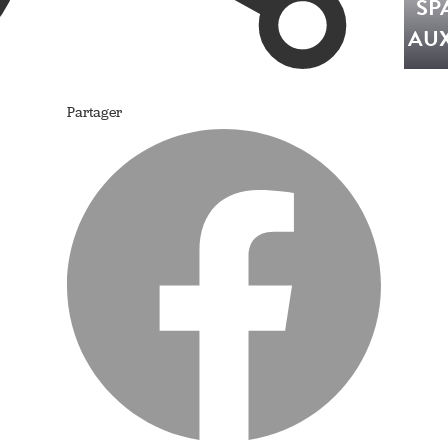
SP
AU
Partager