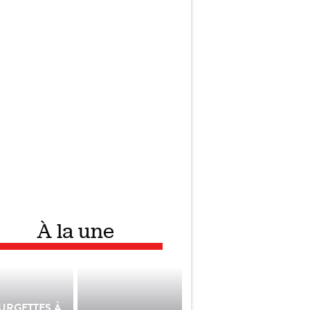
À la une
URGETTES À