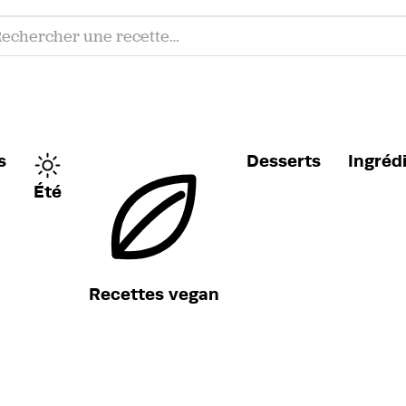
s
Desserts
Ingréd
Été
Recettes vegan