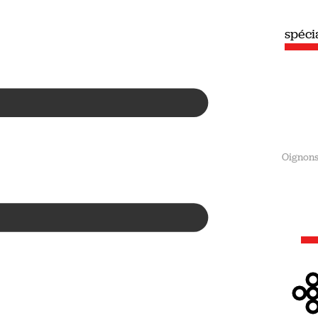
spéciale
spéc
Été
Oignon