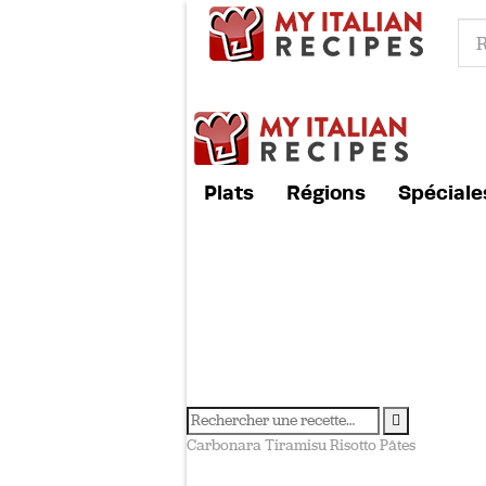
Plats
Régions
Spéciale
Carbonara
Tiramisu
Risotto
Pâtes