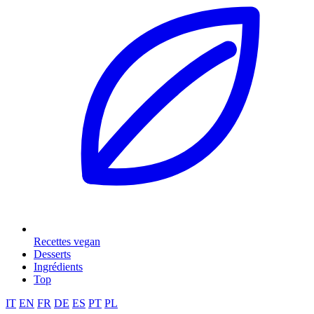
Recettes vegan
Desserts
Ingrédients
Top
IT
EN
FR
DE
ES
PT
PL