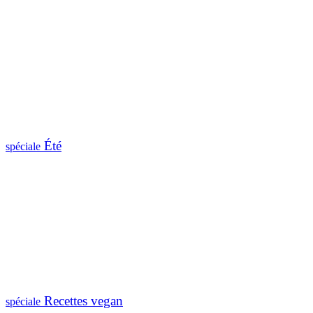
Été
spéciale
Recettes vegan
spéciale