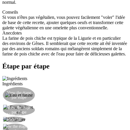
normal.
Conseils
Si vous n'êtes pas végétalien, vous pouvez facilement "voler" l'idée
de base de cette recette, ajouter quelques oeufs et transformer cette
galette végétalienne en une omelette plus conventionnelle.
Anecdotes
La farine de pois chiche est typique de la Ligurie et en particulier
des environs de Gênes. Il semblerait que cette recette ait été inventée
par des anciens soldats romains qui mélangèrent simplement de la
farine de pois chiche avec de l'eau pour faire de délicieuses galettes.
Étape par étape
Ingrédients
La veille, dissoudre la farine dans un demi-litre
View the étape
d'eau et laisser reposer toute la nuit dans un
par étape
endroit frais et sec.
Le lendemain, ajouter 400g d'un mélange d'eau,
View the étape
par étape
d'huile et de sel (dissous dans l'eau).
View the
Bien mélanger.
étape par
étape
View the étape
Couper les courgettes en rondelles.