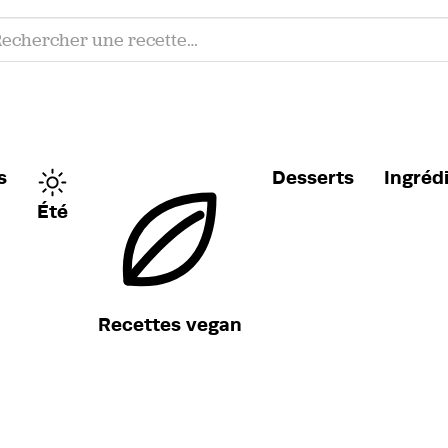
s
Desserts
Ingréd
Été
Recettes vegan