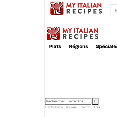
Plats
Régions
Spéciale
Carbonara
Tiramisu
Risotto
Pâtes