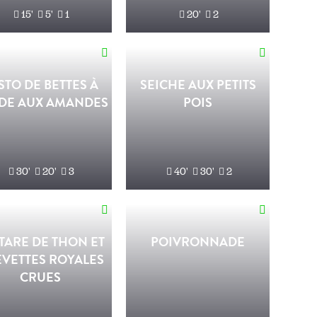
15'
5'
1
20'
2
STO DE BETTES À
SEICHE AUX PETITS
DE AUX AMANDES
POIS
30'
20'
3
40'
30'
2
TARE DE THON ET
POIVRONNADE
VETTES ROYALES
CRUES