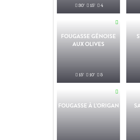
30'
15'
4
FOUGASSE GÉNOISE
S
AUX OLIVES
15'
10'
5
FOUGASSE À L'ORIGAN
S