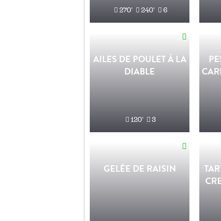
270'
240'
6
AILES DE POULET À LA
PE
DIABLE
CAR
120'
3
GELÉE DE RAISIN
TAR
CRE