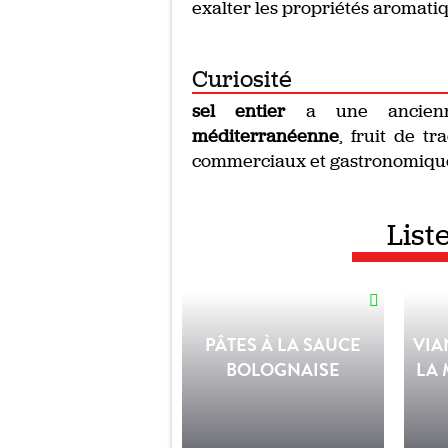
exalter les propriétés aromati
Curiosité
sel entier
a une ancienn
méditerranéenne
, fruit de t
commerciaux et gastronomiqu
List
PÂTES À LA SAUCE
VIA
BOLOGNAISE
LA 