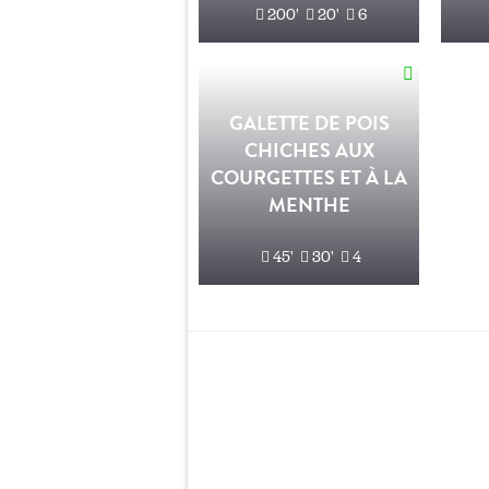
200'
20'
6
GALETTE DE POIS
CHICHES AUX
COURGETTES ET À LA
MENTHE
45'
30'
4