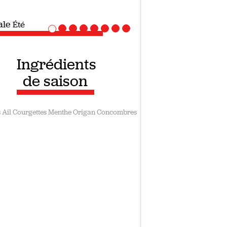
spéciale
Recettes vegan
Ingrédients
de saison
s
Ail
Courgettes
Menthe
Origan
Concombres