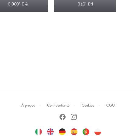
360'
4
10'
1
À propos
Confidentialité
Cookies
CGU