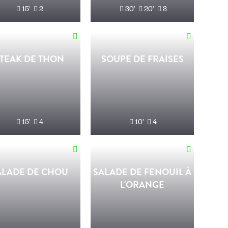
15'
2
30'
20'
3
TEAK DE THON
SOUPE DE FRAISES
15'
4
10'
4
ALADE DE CHOU
SALADE DE FENOUIL À
L'ORANGE