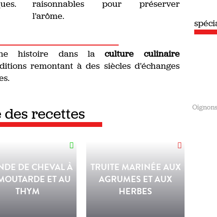
ques.
raisonnables pour préserver
l'arôme.
spéciale
Été
e histoire dans la
culture culinaire
raditions remontant à des siècles d'échanges
es.
Oignon
e des recettes
NDE DE CHEVAL À
TRUITE MARINÉE AUX
MOUTARDE ET AU
AGRUMES ET AUX
THYM
HERBES