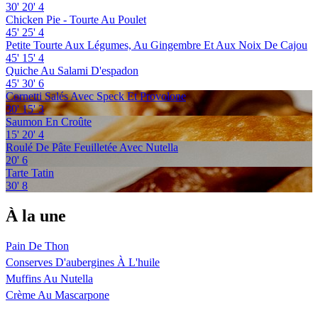
30'
20'
4
Chicken Pie - Tourte Au Poulet
45'
25'
4
Petite Tourte Aux Légumes, Au Gingembre Et Aux Noix De Cajou
45'
15'
4
Quiche Au Salami D'espadon
45'
30'
6
Cornetti Salés Avec Speck Et Provolone
30'
15'
3
Saumon En Croûte
15'
20'
4
Roulé De Pâte Feuilletée Avec Nutella
20'
6
Tarte Tatin
30'
8
À la une
Pain De Thon
Conserves D'aubergines À L'huile
Muffins Au Nutella
Crème Au Mascarpone