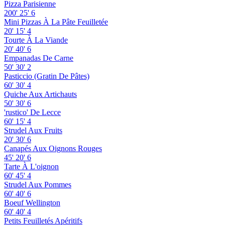
Pizza Parisienne
200'
25'
6
Mini Pizzas À La Pâte Feuilletée
20'
15'
4
Tourte À La Viande
20'
40'
6
Empanadas De Carne
50'
30'
2
Pasticcio (Gratin De Pâtes)
60'
30'
4
Quiche Aux Artichauts
50'
30'
6
'rustico' De Lecce
60'
15'
4
Strudel Aux Fruits
20'
30'
6
Canapés Aux Oignons Rouges
45'
20'
6
Tarte À L'oignon
60'
45'
4
Strudel Aux Pommes
60'
40'
6
Boeuf Wellington
60'
40'
4
Petits Feuilletés Apéritifs