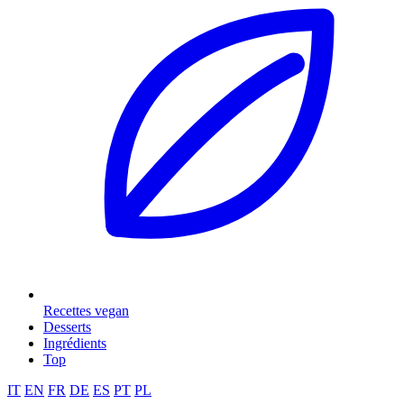
Recettes vegan
Desserts
Ingrédients
Top
IT
EN
FR
DE
ES
PT
PL