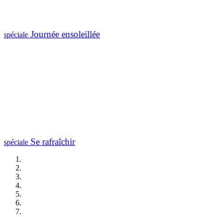
Journée ensoleillée
spéciale
Se rafraîchir
spéciale