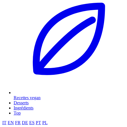
Recettes vegan
Desserts
Ingrédients
Top
IT
EN
FR
DE
ES
PT
PL