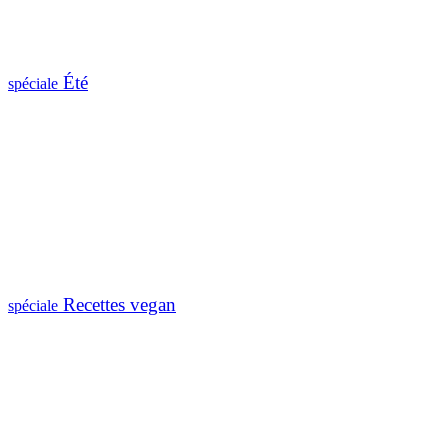
Été
spéciale
Recettes vegan
spéciale