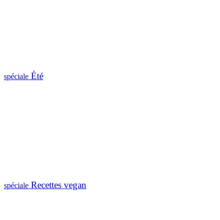
Été
spéciale
Recettes vegan
spéciale