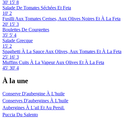
30'
15'
8
Salade De Tomates Séchées Et Feta
10'
2
Fusilli Aux Tomates Cerises, Aux Olives Noires Et À La Feta
20'
15'
3
Boulettes De Courgettes
35'
5'
4
Salade Grecque
15'
2
Spaghetti À La Sauce Aux Olives, Aux Tomates Et À La Feta
25'
16'
3
Muffins Cuits À La Vapeur Aux Olives Et À La Feta
45'
30'
4
À la une
Conserve D'aubergine À L'huile
Conserves D'aubergines À L'huile
Aubergines À L'ail Et Au Persil.
Puccia Du Salento