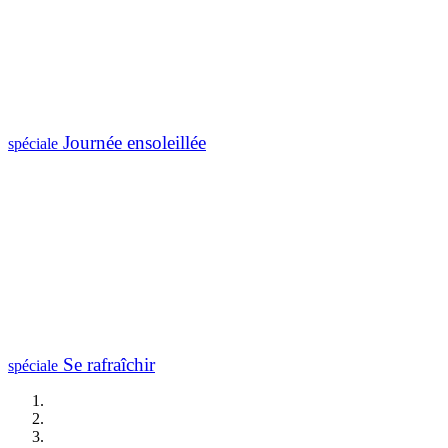
Journée ensoleillée
spéciale
Se rafraîchir
spéciale