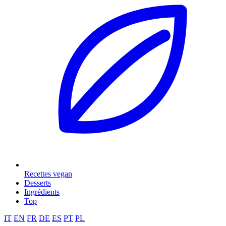
Recettes vegan
Desserts
Ingrédients
Top
IT
EN
FR
DE
ES
PT
PL